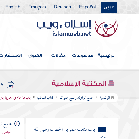
عربي
Español
Deutsch
Français
English
كتاب القدر
كتاب الفتن أعاذنا الله منها
كتاب الأدب
كتاب البر والصلة
الرئيسية
موسوعات
مقالات
الفتوى
الاستشارات
كتاب فيه ذكر الأنبياء
كتاب علامات النبوة
المكتبة الإسلامية
كتب
كتاب المناقب
الرئيسية
مجمع الزاوئد ومنبع الفوائد
كتاب المناقب
باب ما جاء في معاوية بن 
باب مناقب أبي بكر الصديق رضي الله
عنه
مجمع الز
باب مناقب عمر بن الخطاب رضي الله
الهيثمي -
عنه