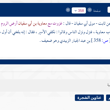
صفحة
358
ثابت - مولى أبي سفيان
- قال :
غزوت مع
معاوية بن أبي سفيان
أرض الروم
ف
اب
معاوية
، فنزل ونزل الناس وقالوا : نكفي الأمير ، فقال : إنه بلغني أن أول
ص:
358 ]
بن عبد الجبار الزبيدي
وهو ضعيف .
ية
عناوين الشجرة