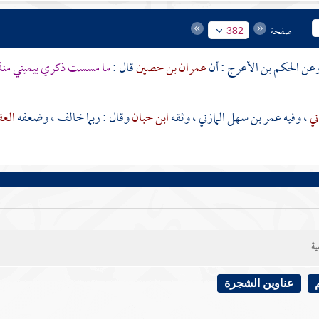
صفحة
382
الحكم بن الأعرج
: أن
عمران بن حصين
قال :
ما مسست ذكري بيميني منذ ب
ني
، وفيه
عمر بن سهل المازني
، وثقه
ابن حبان
وقال : ربما خالف ، وضعفه
العق
ية
عناوين الشجرة