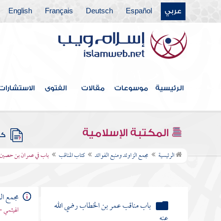
عربي
Español
Deutsch
Français
English
كتاب القدر
كتاب الفتن أعاذنا الله منها
كتاب الأدب
كتاب البر والصلة
الرئيسية
موسوعات
مقالات
الفتوى
الاستشارات
كتاب فيه ذكر الأنبياء
كتاب علامات النبوة
المكتبة الإسلامية
كتب
كتاب المناقب
الرئيسية
مجمع الزاوئد ومنبع الفوائد
كتاب المناقب
باب في عمران بن حصين ر
باب مناقب أبي بكر الصديق رضي الله
عنه
مجمع الز
باب مناقب عمر بن الخطاب رضي الله
الهيثمي -
عنه