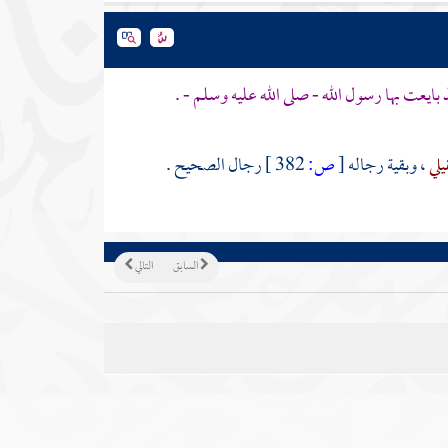
ايعت بها رسول الله - صلى الله عليه وسلم - .
يلي
، وبقية رجاله
[
ص:
382 ]
رجال الصحيح .
السابق
التالي