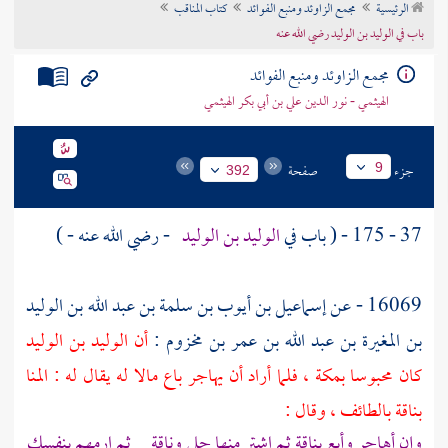
الرئيسية
مجمع الزاوئد ومنبع الفوائد
كتاب المناقب
تراجم الأعلام
باب في الوليد بن الوليد رضي الله عنه
مجمع الزاوئد ومنبع الفوائد
الهيثمي - نور الدين علي بن أبي بكر الهيثمي
جزء
صفحة
9
392
37 - 175 - ( باب في
الوليد بن الوليد
- رضي الله عنه - )
16069 - عن
إسماعيل بن أيوب بن سلمة بن عبد الله بن الوليد
بن المغيرة بن عبد الله بن عمر بن مخزوم
:
أن
الوليد بن الوليد
كان محبوسا
بمكة
، فلما أراد أن يهاجر باع مالا له يقال له : المنا
بناقة
بالطائف
، وقال :
وإن أهاجر وأبع بناقة ثم اشتر منها حلى وناقة ثم ارمهم بنفسك