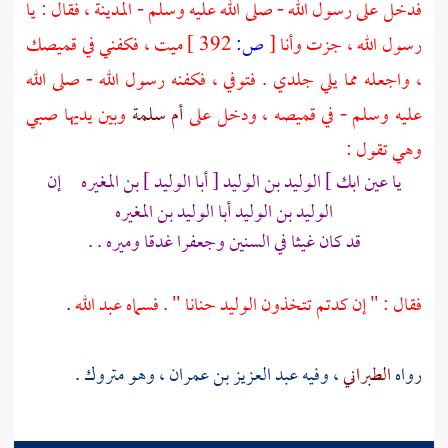
فدخل على رسول الله - صلى الله عليه وسلم -
المدينة
، فقال : يا
رسول الله ، جزت وأنا
[
ص:
392 ]
ميت ، فكفني في قميصك
، واجعله مما يلي جلدي . فتوفي ، فكفنه رسول الله - صلى الله
عليه وسلم - في قميصه ، ودخل على
أم سلمة
وبين يديها صبي
وهي تقول :
يا عين ابك ]
الوليد بن الوليد
[ أبا الوليد ] بن المغيره إن
الوليد بن الوليد
أبا الوليد بن المغيره
قد كان غيثا في السنين وجعفرا غدقا وميره . .
فقال : " إن كدتم تتخذون الوليد حنانا " . فسماه
عبد الله
.
رواه
الطبراني
، وفيه
عبد العزيز بن عمران
، وهو متروك .