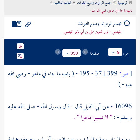
الرئيسية
مجمع الزاوئد ومنبع الفوائد
كتاب المناقب
تراجم الأعلام
باب ما جاء في ماعز رضي الله عنه
مجمع الزاوئد ومنبع الفوائد
الهيثمي - نور الدين علي بن أبي بكر الهيثمي
جزء
صفحة
9
399
[
ص:
399 ]
37 - 195 - ( باب ما جاء في
ماعز
- رضي الله
عنه - )
16096 - عن
أبي الفيل
قال : قال رسول الله - صلى الله عليه
وسلم - :
" لا تسبوا ماعزا " .
رواه
البزار
، وفيه
الوليد بن عبد الله بن أبي ثور
، ضعفه جماعة