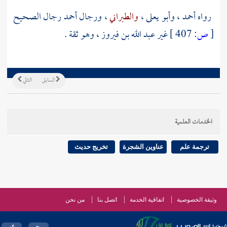
رواه
أحمد
،
وأبو يعلى
،
والطبراني
، ورجال
أحمد
رجال الصحيح
[
ص:
407 ]
غير
عبد الله بن فيروز
، وهو ثقة .
السابق
التالي
الخدمات العلمية
ترجمة علم
عناوين الشجرة
تخريج حديث
وثيقة الخصوصية
اتفاقية الخدمة
اتصل بنا
من نحن