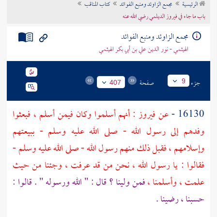
الرئيسية
مجمع الزاوئد ومنبع الفوائد
كتاب المناقب
تراجم الأعلام
باب ما جاء في فيروز الديلمي رضي الله عنه
مجمع الزاوئد ومنبع الفوائد
الهيثمي - نور الدين علي بن أبي بكر الهيثمي
جزء
صفحة
9
407
16130 -
عن
فيروز
: أنهم أسلموا وكان فيمن أسلم ، فبعثوا
وفدهم إلى رسول الله - صلى الله عليه وسلم - ببيعتهم
وإسلامهم ، فقبل ذلك منهم رسول الله - صلى الله عليه وسلم -
فقالوا : يا رسول الله ، نحن من قد عرفت ، وجئنا من حيث
علمت ، وأسلمنا ،
فمن ولينا ؟ قال : " الله ورسوله " . قالوا :
حسبنا ، رضينا .