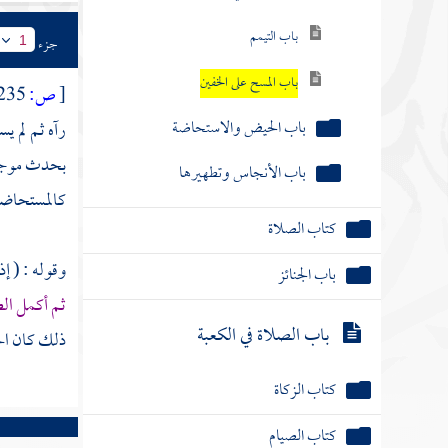
باب التيمم
جزء
1
باب المسح على الخفين
[
ص:
235 - 236 ]
باب الحيض والاستحاضة
رآه ثم لم ي
بحدث موجب ل
باب الأنجاس وتطهيرها
كالمستحاضة 
كتاب الصلاة
وقوله : ( إ
باب الجنائز
ثم أكمل ال
باب الصلاة في الكعبة
ذلك كان الخ
كتاب الزكاة
كتاب الصيام