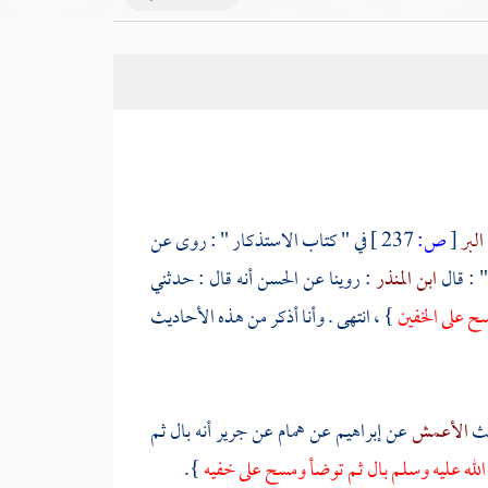
البر
[
ص:
237 ]
في " كتاب الاستذكار " : روى عن
" : قال
ابن المنذر
: روينا عن
الحسن
أنه قال : حدثني
سح على الخفين
} ، انتهى . وأنا أذكر من هذه الأحاديث
يث
الأعمش
عن
إبراهيم
عن
همام
عن
جرير
أنه بال ثم
لله عليه وسلم بال ثم توضأ ومسح على خفيه
}.