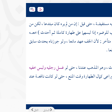
ه مستفيضة ، حتى قيل : إن من لم يره كان مبتدعا ، لكن من
للوضوء إذا لبسهما على طهارة كاملة ثم أحدث ) خصه
 متأخر ; لأن الخف عهد مانعا ، ولو جوزناه بحدث سابق
ا .
دث ، وهو المذهب عندنا ، حتى لو
غسل رجليه ولبس خفيه
راعى كمال الطهارة وقت المنع ، حتى لو كانت ناقصة عند
السابق
التالي