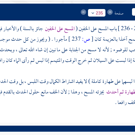
صفحة
235
باب المسح على الخفين (
المسح على الخفين
جائز بالسنة ) والأخبار في
سمح آخذا بالعزيمة كان
[
ص:
237 ]
مأجورا . ( ويجوز من كل حدث موجب 
لوضوء ; لأنه لا مسح من الجنابة على ما نبين إن شاء الله تعالى ، وبحدث
إذا لبست على السيلان ثم خرج الوقت والمتيمم إذا لبس ثم رأى الماء كان رافع
ذا لبسهما على طهارة كاملة ) لا يفيد اشتراط الكمال وقت اللبس ، بل وقت الح
طهارة ثم أحدث
يجزئه المسح ، وهذا ; لأن الخف مانع حلول الحدث بالقدم في
ف رافعا .