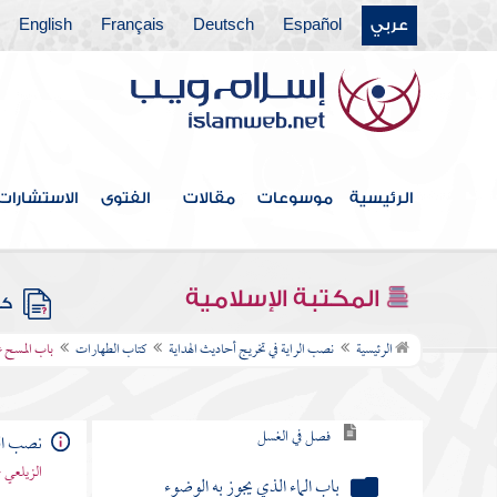
عربي
Español
Deutsch
Français
English
الرئيسية
موسوعات
مقالات
الفتوى
الاستشارات
فهرس الكتاب
المكتبة الإسلامية
كتب
كتاب الطهارات
الرئيسية
نصب الراية في تخريج أحاديث الهداية
كتاب الطهارات
باب المسح ع
فصل في نواقض الوضوء
فصل في الغسل
نصب الر
الزيلعي 
باب الماء الذي يجوز به الوضوء