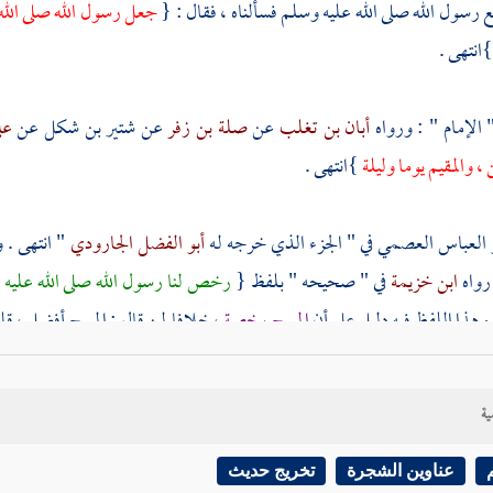
 رسول الله صلى الله عليه وسلم فسألناه ، فقال : {
جعل رسول الله صلى الله ع
انتهى .
 الإمام " : ورواه
أبان بن تغلب
عن
صلة بن زفر
عن
شتير بن شكل
عن
عل
 ، والمقيم يوما وليلة
}انتهى .
و العباس العصمي
في " الجزء الذي خرجه له
أبو الفضل الجارودي
" انتهى . 
رواه
ابن خزيمة
في " صحيحه " بلفظ {
رخص لنا رسول الله صلى الله عليه وس
وهذا اللفظ فيه دليل على أن
المسح رخصة
، خلافا لمن قال : المسح أفضل ، ق
البزار
. وحديث
صفوان
. وحديث
أبي بكرة
.
ية
 عدم التوقيت حديث
خزيمة
أخرجه
أبو داود
والترمذي
وابن ماجه
. عن
أبي عب
ه وسلم : {
المسح على الخفين للمسافر ثلاثة أيام ، وللمقيم يوم وليلة
}انتهى .
عناوين الشجرة
تخريج حديث