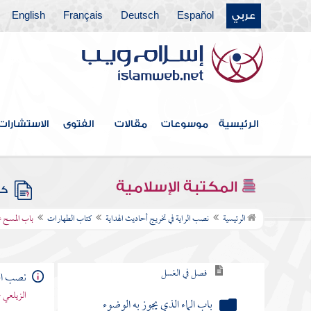
عربي
Español
Deutsch
Français
English
الرئيسية
موسوعات
مقالات
الفتوى
الاستشارات
فهرس الكتاب
المكتبة الإسلامية
كتب
كتاب الطهارات
الرئيسية
نصب الراية في تخريج أحاديث الهداية
كتاب الطهارات
باب المسح ع
فصل في نواقض الوضوء
فصل في الغسل
نصب الر
الزيلعي 
باب الماء الذي يجوز به الوضوء