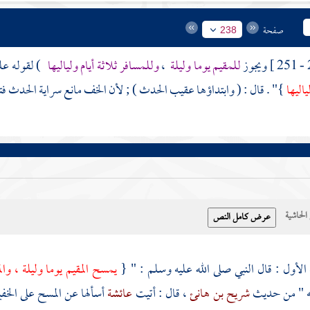
صفحة
238
ويجوز
للمقيم يوما وليلة
،
وللمسافر ثلاثة أيام ولياليها
) لقوله علي
ياليها
}" . قال : ( وابتداؤها عقيب الحدث ) ; لأن الخف مانع سراية الحدث فتعت
حاشية
الأول : قال النبي صلى الله عليه وسلم : " {
يمسح المقيم يوما وليلة ، والم
" من حديث
شريح بن هانئ
، قال : أتيت
عائشة
أسألها عن المسح على الخ