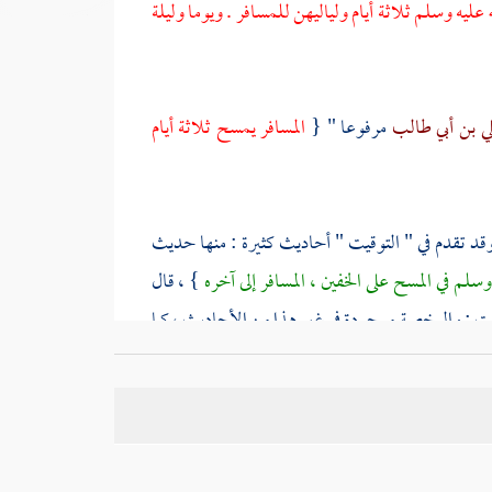
ليه وسلم ثلاثة أيام ولياليهن للمسافر . ويوما وليلة
ي بن أبي طالب
مرفوعا " {
المسافر يمسح ثلاثة أيام
وقد تقدم في " التوقيت " أحاديث كثيرة : منها حديث
لم في المسح على الخفين ، المسافر إلى آخره
} ، قال
لت : والرخصة موجودة في غير هذا من الأحاديث ، كما
د الله الجدلي
عن
خزيمة بن ثابت
، قال رسول الله صلى