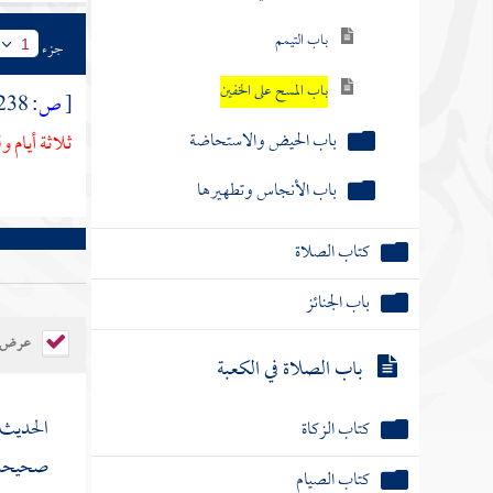
باب التيمم
جزء
1
باب المسح على الخفين
[
ص:
238 - 251 ]
باب الحيض والاستحاضة
ثلاثة أيام ول
باب الأنجاس وتطهيرها
كتاب الصلاة
باب الجنائز
عرض ال
باب الصلاة في الكعبة
الحديث 
كتاب الزكاة
صحيحه 
كتاب الصيام