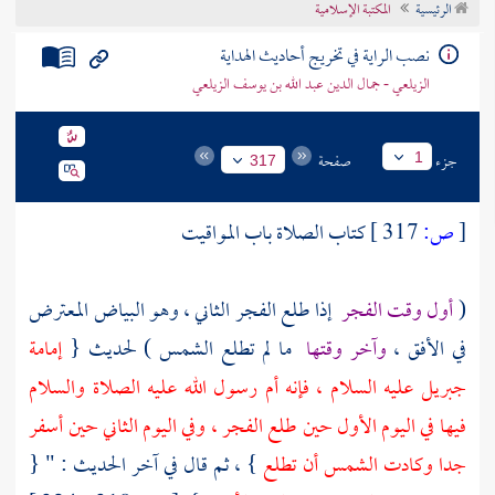
الرئيسية
المكتبة الإسلامية
تراجم الأعلام
نصب الراية في تخريج أحاديث الهداية
الزيلعي - جمال الدين عبد الله بن يوسف الزيلعي
جزء
صفحة
1
317
[
ص:
317 ]
كتاب الصلاة باب المواقيت
(
أول وقت الفجر
إذا طلع الفجر الثاني ، وهو البياض المعترض
في الأفق ،
وآخر وقتها
ما لم تطلع الشمس ) لحديث {
إمامة
جبريل
عليه السلام ، فإنه أم رسول الله عليه الصلاة والسلام
فيها في اليوم الأول حين طلع الفجر ، وفي اليوم الثاني حين أسفر
جدا وكادت الشمس أن تطلع
} ، ثم قال في آخر الحديث : " {