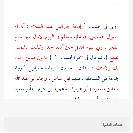
:
روي في حديث {
إمامة
جبرائيل
عليه السلام : أنه أم
رسول الله صلى الله عليه وسلم في اليوم الأول حين طلع
الفجر ، وفي اليوم الثاني حين أسفر جدا وكادت الشمس
تطلع
}. ثم قال في آخر الحديث : " {
ما بين هذين وقت
لك ولأمتك
} ، قلت : حديث " إمامة
جبرائيل
" رواه
جماعة من الصحابة : منهم
ابن عباس
،
وجابر بن عبد الله
،
وابن مسعود
وأبو هريرة
،
وعمرو بن حزم
.
وأبو سعيد
الخدري
.
وأنس بن مالك
.
وابن عمر
.
أما حديث
ابن عباس ،
فأخرجه
أبو داود
والترمذي
عن
الخدمات العلمية
عبد الرحمن بن الحارث بن عياش بن أبي ربيعة
عن
حكيم