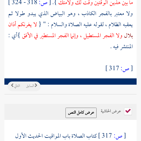
ما بين هذين الوقتين وقت لك ولأمتك
}.
[
ص:
318 - 324 ]
ولا معتبر بالفجر الكاذب ، وهو البياض الذي يبدو طولا ثم
يعقبه الظلام ، لقوله عليه الصلاة والسلام : " {
لا يغرنكم أذان
بلال
ولا الفجر المستطيل ، وإنما الفجر المستطير في الأفق
}أي :
المنتشر فيه .
[
ص:
317 ]
السابق
التالي
عرض الحاشية
[
ص:
317 ]
كتاب الصلاة باب المواقيت
الحديث الأول