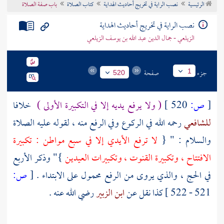
الرئيسية
نصب الراية في تخريج أحاديث الهداية
كتاب الصلاة
باب صفة الصلاة
تراجم الأعلام
نصب الراية في تخريج أحاديث الهداية
الزيلعي - جمال الدين عبد الله بن يوسف الزيلعي
جزء
صفحة
1
520
[
ص:
520 ]
( ولا يرفع يديه إلا في التكبيرة الأولى )
خلافا
للشافعي
رحمه الله في الركوع وفي الرفع منه ، لقوله عليه الصلاة
والسلام : " {
لا ترفع الأيدي إلا في سبع مواطن : تكبيرة
الافتتاح ، وتكبيرة القنوت ، وتكبيرات العيدين
}" وذكر الأربع
في الحج ، والذي يروى من الرفع محمول على الابتداء .
[
ص:
521 - 522 ]
كذا نقل عن
ابن الزبير
رضي الله عنه .