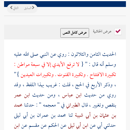
السابق
التالي
عرض الحاشية
الحديث الثامن والثلاثون : روي عن النبي صلى الله عليه
وسلم أنه قال : " {
لا ترفع الأيدي إلا في سبعة مواطن :
تكبيرة الافتتاح . وتكبيرة القنوت . وتكبيرات العيدين
}"
، وذكر الأربع في الحج ، قلت : غريب بهذا اللفظ ، وقد
روي من حديث
ابن عباس
، ومن حديث
ابن عمر
بنقص وتغيير ، قال
الطبراني
في " معجمه " : حدثنا
محمد
بن عثمان بن أبي شيبة
ثنا
محمد بن عمران بن أبي ليلى
حدثني أبي عن
ابن أبي ليلى
عن
الحكم
عن
مقسم
عن
ابن