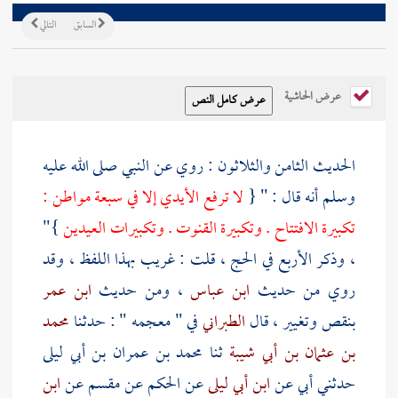
السابق
التالي
عرض الحاشية
الحديث الثامن والثلاثون : روي عن النبي صلى الله عليه
وسلم أنه قال : " {
لا ترفع الأيدي إلا في سبعة مواطن :
تكبيرة الافتتاح . وتكبيرة القنوت . وتكبيرات العيدين
}"
، وذكر الأربع في الحج ، قلت : غريب بهذا اللفظ ، وقد
روي من حديث
ابن عباس
، ومن حديث
ابن عمر
بنقص وتغيير ، قال
الطبراني
في " معجمه " : حدثنا
محمد
بن عثمان بن أبي شيبة
ثنا
محمد بن عمران بن أبي ليلى
حدثني أبي عن
ابن أبي ليلى
عن
الحكم
عن
مقسم
عن
ابن