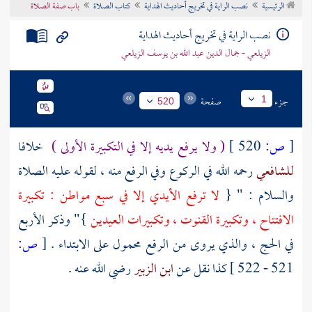
الرئيسية
نصب الراية في تخريج أحاديث الهداية
كتاب الصلاة
باب صفة الصلاة
تراجم الأعلام
نصب الراية في تخريج أحاديث الهداية
الزيلعي - جمال الدين عبد الله بن يوسف الزيلعي
جزء
صفحة
1
520
[
ص:
520 ]
( ولا يرفع يديه إلا في التكبيرة الأولى )
خلافا
للشافعي
رحمه الله في الركوع وفي الرفع منه ، لقوله عليه الصلاة
والسلام : " {
لا ترفع الأيدي إلا في سبع مواطن : تكبيرة
الافتتاح ، وتكبيرة القنوت ، وتكبيرات العيدين
}" وذكر الأربع
في الحج ، والذي يروى من الرفع محمول على الابتداء .
[
ص:
521 - 522 ]
كذا نقل عن
ابن الزبير
رضي الله عنه .