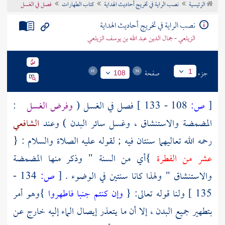
الرئيسية
نصب الراية في تخريج أحاديث الهداية
كتاب الطهارات
فصل في الغسل
تراجم الأعلام
نصب الراية في تخريج أحاديث الهداية
الزيلعي - جمال الدين عبد الله بن يوسف الزيلعي
جزء
صفحة
1
108
[
ص:
108 - 133 ]
فصل في الغسل (
وفرض الغسل
:
المضمضة والاستنشاق ، وغسل سائر البدن ) وعند
الشافعي
رحمه الله تعالىهما سنتان فيه ; لقوله عليه الصلاة والسلام : {
عشر من الفطرة
}أي من السنة " وذكر منها المضمضة
والاستنشاق " ولهذا كانا سنتين في الوضوء .
[
ص:
134 -
135 ]
ولنا قوله تعالى: {
وإن كنتم جنبا فاطهروا
}وهو أمر
بتطهير جميع البدن ، إلا أن ما يتعذر إيصال الماء إليه خارج عن