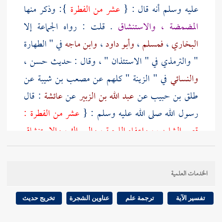
عليه وسلم أنه قال : {
عشر من الفطرة
}: وذكر منها
المضمضة ، والاستنشاق
. قلت : رواه الجماعة إلا
البخاري
،
فمسلم
،
وأبو داود
،
وابن ماجه
في " الطهارة
"
والترمذي
في " الاستئذان " ، وقال : حديث حسن ،
والنسائي
في " الزينة " كلهم عن
مصعب بن شيبة
عن
طلق بن حبيب
عن
عبد الله بن الزبير
عن
عائشة
: قال
رسول الله صلى الله عليه وسلم : {
عشر من الفطرة :
قص الشارب ، وإعفاء اللحية ، والسواك ، والاستنشاق
بالماء . وقص الأظفار ، وغسل البراجم ، ونتف الإبط ،
وحلق العانة ، وانتقاص الماء
}قال
مصعب
: {
ونسيت
الخدمات العلمية
العاشرة ، إلا أن تكون المضمضة .
}انتهى .
تفسير الآية
ترجمة علم
عناوين الشجرة
تخريج حديث
وهذا الحديث وإن كان
مسلم
أخرجه في " صحيحه "