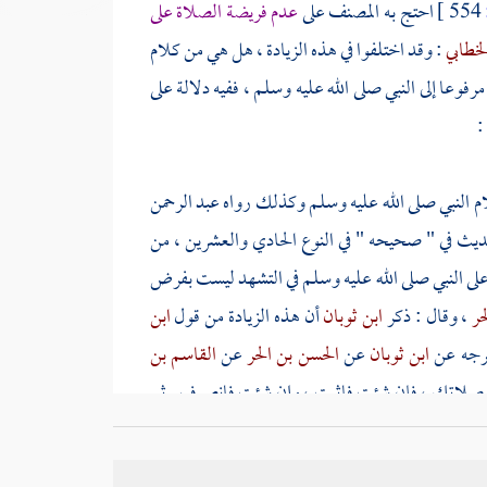
554 ]
احتج به
المصنف
على
عدم فريضة الصلاة على
لخطابي
: وقد اختلفوا في هذه الزيادة ، هل هي من كلام
وعا إلى النبي صلى الله عليه وسلم ، ففيه دلالة على
:
م النبي صلى الله عليه وسلم وكذلك رواه
عبد الرحمن
ديث في " صحيحه " في النوع الحادي والعشرين ، من
على النبي صلى الله عليه وسلم في التشهد ليست بفرض
حر
، وقال : ذكر
ابن ثوبان
أن هذه الزيادة من قول
ابن
خرجه عن
ابن ثوبان
عن
الحسن بن الحر
عن
القاسم بن
 صلاتك ، فإن شئت فاثبت ، وإن شئت فانصرف . ثم
دني
محمد بن أبان
بهذا الإسناد ، قال : فإذا قلت هذا ،
 " انتهى . وقال
الدارقطني
في " سننه " بعد أن أخرج