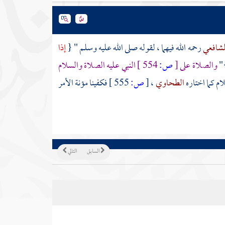
لشافعي
رحمه الله فيهما ، لقوله صلى الله عليه وسلم " {
إذا
}
والصلاة على
[
ص:
554 ]
النبي عليه الصلاة والسلام
ام كما اختاره
الطحاوي
،
[
ص:
555 ]
فكفينا مؤنة الأمر
السابق
التالي