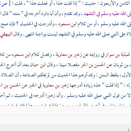
الثامن والأربعون : حديث : " إذا قلت هذا ، أو فعلت هذا " ، قلت :
[
ص:
ى الله عليه وسلم في التشهد
، وقد تقدم ، وأن
أبا داود
أخرجه في " سننه " قال
ا
ى الله عليه وسلم ، أو من كلام
ابن مسعود
، وأدرجت في الحديث ؟ فإن صح مرف
ة على النبي صلى الله عليه وسلم في التشهد ليست بواجبة انتهى . وقال
البيهقي
شبابة بن سوار
في روايته عن
زهير بن معاوية
، وفصل كلام
ابن مسعود
من كلا
 بن ثوبان
عن
الحسن بن الحر
مفصلا مبينا ، وقال
ابن حبان
بعد أن أخرج الح
لأول ، بلفظ السنن : وقد أوهم هذا الحديث من لم يحكم الصناعة ، أن الصلاة 
له : " إذا قلت " هذه زيادة أدرجها
زهير بن معاوية
في الخبر عن
الحسن بن ال
لا من قول النبي صلى الله عليه وسلم . وأن
زهيرا
أدرجه في الحديث ، ثم أ
ه سندا ومتنا ، وفي آخره ، قال
ابن مسعود
: فإذا فرغت من هذا فقد فرغت من
عن
حسين بن علي الجعفي
عن
الحسين بن الحر
به ، وفي آخره ، قال
الحسن
: وزا
 فقم ، قال :
ومحمد بن أبان
ضعيف ، قد تبرأنا من عهدته في " كتاب الضعفاء
ية