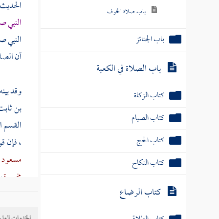
باب صلاة الخوف
الحديث 
النبي صل
باب الجنائز
النبي صل
أن الصلا
باب الصلاة في الكعبة
كتاب الزكاة
وقد بينه
كتاب الصيام
بن ثابت
القسم ا
كتاب الحج
، فإن قو
كتاب النكاح
مسعود
مخيمرة
ب
كتاب الرضاع
أخرجه 
كتاب الطلاق
فإن شئت
الخدمات العلم