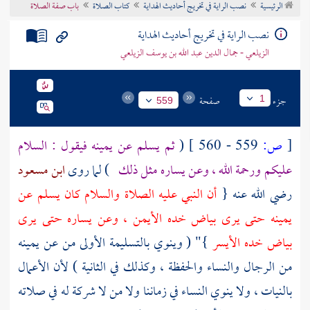
الرئيسية
نصب الراية في تخريج أحاديث الهداية
كتاب الصلاة
باب صفة الصلاة
تراجم الأعلام
نصب الراية في تخريج أحاديث الهداية
الزيلعي - جمال الدين عبد الله بن يوسف الزيلعي
جزء
صفحة
1
559
[
ص:
559 - 560 ]
(
ثم يسلم عن يمينه فيقول : السلام
عليكم ورحمة الله ، وعن يساره مثل ذلك
) لما روى
ابن مسعود
رضي الله عنه {
أن النبي عليه الصلاة والسلام كان يسلم عن
يمينه حتى يرى بياض خده الأيمن ، وعن يساره حتى يرى
بياض خده الأيسر
}" ( وينوي بالتسليمة الأولى من عن يمينه
من الرجال والنساء والحفظة ، وكذلك في الثانية ) لأن الأعمال
بالنيات ، ولا ينوي النساء في زماننا ولا من لا شركة له في صلاته