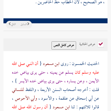
، هو الصحيح ، لأن الخطاب حظ الحاضرين .
السابق
التالي
عرض الحاشية
الحديث الخمسون : روى
ابن مسعود
{
أن النبي صلى الله
عليه وسلم كان
يسلم عن يمينه ، حتى يرى بياض خده
الأيمن ، وعن يساره ، حتى يرى بياض خده الأيسر
} ،
قلت : أخرجه أصحاب السنن الأربعة ، واللفظ
للنسائي
عن
أبي إسحاق
عن
علقمة
،
والأسود
،
وأبي الأحوص
،
قالوا ثلاثتهم : ثنا
ابن مسعود
{
أن رسول الله صلى الله