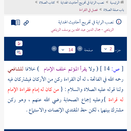
الرئيسية
نصب الراية في تخريج أحاديث الهداية
كتاب الصلاة
تراجم الأعلام
باب صفة الصلاة
فصل في القراءة
نصب الراية في تخريج أحاديث الهداية
الزيلعي - جمال الدين عبد الله بن يوسف الزيلعي
جزء
صفحة
2
14
[
ص:
14 ]
( ولا
يقرأ المؤتم خلف الإمام
) خلافا
للشافعي
رحمه الله في الفاتحة ، له أن القراءة ركن من الأركان فيشتركان فيه
ولنا قوله عليه الصلاة والسلام : {
من كان له إمام فقراءة الإمام
له قراءة
}وعليه إجماع الصحابة رضي الله عنهم ، وهو ركن
مشترك بينهما ، لكن حظ المقتدي الإنصات والاستماع .