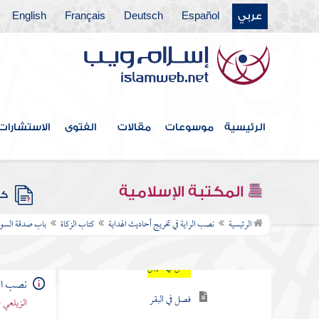
عربي
Español
Deutsch
Français
English
فهرس الكتاب
كتاب الطهارات
كتاب الصلاة
الرئيسية
موسوعات
مقالات
الفتوى
الاستشارات
باب الجنائز
باب الصلاة في الكعبة
المكتبة الإسلامية
كتب
كتاب الزكاة
الرئيسية
نصب الراية في تخريج أحاديث الهداية
كتاب الزكاة
باب صدقة السوا
باب صدقة السوائم
فصل في الإبل
نصب الر
فصل في البقر
الزيلعي 