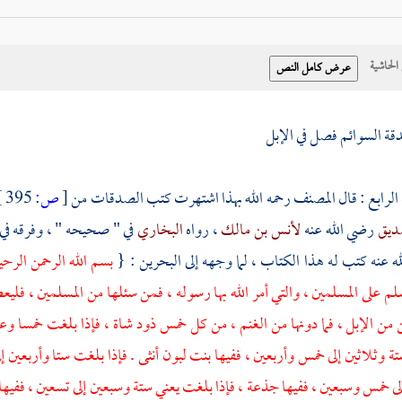
حاشية
ة السوائم فصل في الإبل
لرابع : قال
المصنف
رحمه الله بهذا اشتهرت كتب الصدقات من
[
ص:
395 ]
صديق
رضي الله عنه
لأنس بن مالك
، رواه
البخاري
في " صحيحه " ، وفرقه في 
ه عنه كتب له هذا الكتاب ، لما وجهه إلى
البحرين
: {
بسم الله الرحمن الرح
م على المسلمين ، والتي أمر الله بها رسوله ، فمن سئلها من المسلمين ، فليع
من الإبل ، فما دونها من الغنم ، من كل خمس ذود شاة ، فإذا بلغت خمسا وعش
 وثلاثين إلى خمس وأربعين ، ففيها بنت لبون أنثى . فإذا بلغت ستا وأربعين إ
ى خمس وسبعين ، ففيها جذعة ، فإذا بلغت يعني ستة وسبعين إلى تسعين ، ففيها 