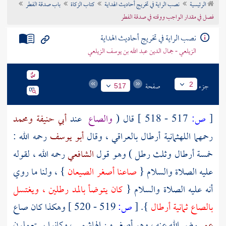
الرئيسية
نصب الراية في تخريج أحاديث الهداية
كتاب الزكاة
باب صدقة الفطر
تراجم الأعلام
فصل في مقدار الواجب ووقته في صدقة الفطر
نصب الراية في تخريج أحاديث الهداية
الزيلعي - جمال الدين عبد الله بن يوسف الزيلعي
جزء
صفحة
2
517
[
ص:
517 - 518 ]
قال (
والصاع
عند
أبي حنيفة
ومحمد
رحمهما اللهثمانية أرطال بالعراقي ، وقال
أبو يوسف
رحمه الله :
خمسة أرطال وثلث رطل ) وهو قول
الشافعي
رحمه الله ، لقوله
عليه الصلاة والسلام {
صاعنا أصغر الصيعان
} ، ولنا ما روي
أنه عليه الصلاة والسلام {
كان يتوضأ بالمد رطلين ، ويغتسل
بالصاع ثمانية أرطال
}.
[
ص:
519 - 520 ]
وهكذا كان صاع
عمر
رضي الله عنه ، وهو أصغر من الهاشمي ، وكانوا يستعملون