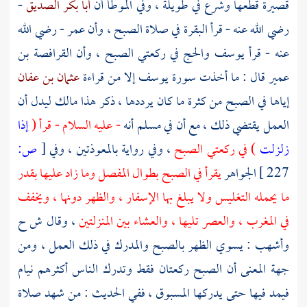
قصيرة قطعها وشرع في طويلة ، وفي الموطأ أن
أبا بكر الصديق
-
رضي الله عنه - قرأ البقرة في صلاة الصبح ، وأن
عمر
- رضي الله
عنه - قرأ يوسف والحج في ركعتي الصبح ، وأن
القرافصة بن
عمير
قال : ما أخذت سورة يوسف إلا من قراءة
عثمان بن عفان
إياها في الصبح من كثرة ما كان يرددها ، ذكر هذا
مالك
ليدل أن
العمل يقتضي ذلك ، مع أن في
مسلم
أنه
- عليه السلام - قرأ (
إذا
زلزلت
) في ركعتي الصبح
، وفي رواية بالمعوذتين ، وفي
[
ص:
227 ]
الجواهر
يقرأ في الصبح بطوال المفصل وما زاد عليها بقدر
ما يحمله التغليس ولا يبلغ بها الإسفار ، والظهر دونها ، ويخفف
في المغرب ، والعصر تليها ، والعشاء بين المنزلتين
، وقال ش ح
وأشهب
: يسوي الظهر بالصبح والمدرك في ذلك العمل ، ومن
جهة المعنى أن الصبح ركعتان فقط وتدرك الناس أكثرهم نيام
فيمد فيها حتى يدركها المسبوق ، ففي الحديث : من شهد صلاة