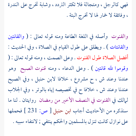
فهي كالرجل ، ومتجالة فلا تكثر التردد ، وشابة تخرج على الندرة
، وفائقة لا خمار لها لا تخرج البتة .
والقنوت
وأصله في اللغة الطاعة ومنه قوله تعالى : (
والقانتين
والقانتات
) . ويطلق على طول القيام في الصلاة ، وفي الحديث :
أفضل الصلاة طول القنوت
. وعلى الصمت ، ومنه قوله تعالى : (
وقوموا لله قانتين
) . وعلى الدعاء ، ومنه
قنوت الصبح
وهو
عندنا وعند ش ، ح مشروع ، خلافا
لابن حنبل
، وفي الصبح
عندنا وعند ش ، خلافا ح في تخصيصه إياه بالوتر ، وفي الجلاب
لمالك
في
القنوت في النصف الأخير من رمضان
روايتان . لنا ما
سنذكره من الأحاديث أجاب
ابن حنبل
[
ص:
231 ]
فحملها
على نوازل كانت تنزل بالمسلمين والحكم ينتفي ; لانتفاء سببه .