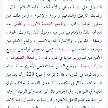
التسهيل على رواية
ورش
; لأنه لغته - عليه السلام - قال :
وكذلك الترقيق والتفخيم والروم والإشمام ، وغير ذلك من
معاني القراءة ، قال :
وتقصير الجلسة الأولى ، والتأمين بعد
الفاتحة
للفذ والإمام فيما يسر فيه ، وقول الفذ ربنا ولك الحمد ،
وصفة الجلوس ، والإشارة فيه بالأصبع ، وقيام الإمام من
موضعه ساعة يسلم
والسترة
وينبغي أن يحمل قوله على موضع
الأمن من المرور بوجوبها في غيره ، قال :
واعتدال الصفوف
،
وترك البسملة
، ووضع اليدين إحداهما على الأخرى حالة القيام
، وقد كرهه في المدونة ، قال : كراهة
[
ص:
229 ]
أن يعد من
الواجبات ، وقال في الكتاب : أكرهه في الفريضة بخلاف طول
القيام في النوافل . وفي الجواهر قال
أبو محمد
وأبو الوليد
: رواية
ابن القاسم
محمولة على الاعتماد ، قال صاحب الطراز : فيه ثلاث