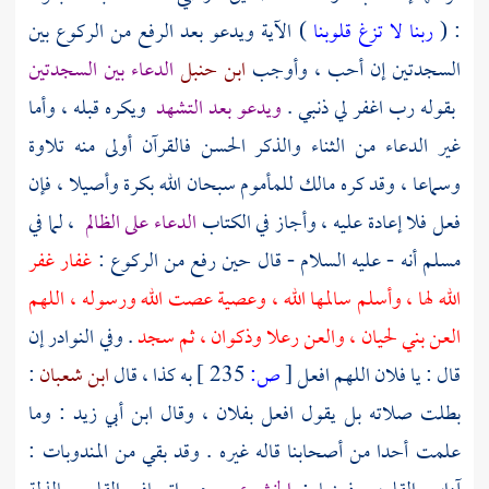
: (
ربنا لا تزغ قلوبنا
) الآية ويدعو بعد الرفع من الركوع بين
السجدتين إن أحب ، وأوجب
ابن حنبل
الدعاء بين السجدتين
بقوله رب اغفر لي ذنبي .
ويدعو بعد التشهد
ويكره قبله ، وأما
غير الدعاء من الثناء والذكر الحسن فالقرآن أولى منه تلاوة
وسماعا ، وقد كره
مالك
للمأموم سبحان الله بكرة وأصيلا ، فإن
فعل فلا إعادة عليه ، وأجاز في الكتاب
الدعاء على الظالم
، لما في
مسلم
أنه - عليه السلام - قال حين رفع من الركوع :
غفار غفر
الله لها ، وأسلم سالمها الله ، وعصية عصت الله ورسوله ، اللهم
العن
بني لحيان
، والعن
رعلا
وذكوان
، ثم سجد
. وفي النوادر إن
قال : يا فلان اللهم افعل
[
ص:
235 ]
به كذا ، قال
ابن شعبان
:
بطلت صلاته بل يقول افعل بفلان ، وقال
ابن أبي زيد
: وما
علمت أحدا من أصحابنا قاله غيره . وقد بقي من المندوبات :