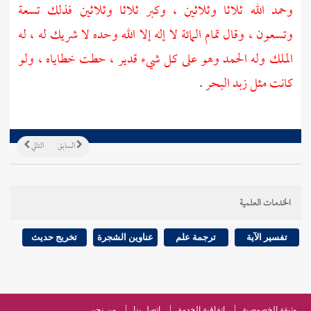
وحمد الله ثلاثا وثلاثين ، وكبر ثلاثا وثلاثين فذلك تسعة
وتسعون ، وقال تمام المائة لا إله إلا الله وحده لا شريك له ، له
الملك وله الحمد وهو على كل شيء قدير ، حطت خطاياه ، ولو
كانت مثل زبد البحر
.
السابق
التالي
الخدمات العلمية
تفسير الآية
ترجمة علم
عناوين الشجرة
تخريج حديث
وثيقة الخصوصية
اتفاقية الخدمة
اتصل بنا
من نحن