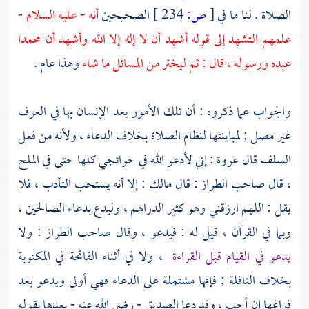
الصلاة . لنا ما في
[
ص:
234 ]
الصحيحين
أنه - عليه السلام -
علمهم التشهد إلى قوله أشهد أن لا إله إلا الله وأشهد أن
محمدا
عبده ورسوله ، قال : ثم ليختر من المسائل ما شاء
وهذا عام .
والجواب عما ذكروه : أن تلك الأمور يعد الإنسان بها في العرف
غير مصل ; لمباينتها لنظام الصلاة بخلاف الدعاء ، ولأنه من فعل
السلف قال
عروة
: إني لأدعو الله في حوائجي كلها حتى في الملح
، قال صاحب الطراز : قال
مالك
: إلا أنه يستحب التأدب ، فلا
يقل : اللهم ارزقني وهو كثير الدراهم ، وليدع بدعاء الصالحين ،
وبما في القرآن ، قيل له : فيدعو ، وقال صاحب الطراز : ولا
يدعو في القيام قبل القراءة
، ولا في أثناء الفاتحة في المكتوبة
بخلاف النافلة ; فإنها مشتملة على الدعاء فهي أولى ويدعو بعد
فراغها إن أحب ، وقد دعا الصديق - رضي الله عنه - بعدها بقوله