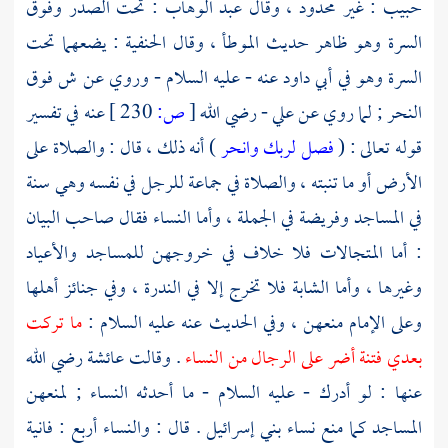
حبيب
: غير محدود ، وقال
عبد الوهاب
: تحت الصدر وفوق
السرة وهو ظاهر حديث الموطأ ، وقال الحنفية : يضعهما تحت
السرة وهو في
أبي داود
عنه - عليه السلام - وروي عن ش فوق
النحر ; لما روي عن
علي
- رضي الله
[
ص:
230 ]
عنه في تفسير
قوله تعالى : (
فصل لربك وانحر
) أنه ذلك ، قال : والصلاة على
الأرض أو ما تنبته ، والصلاة في جماعة للرجل في نفسه وهي سنة
في المساجد وفريضة في الجملة ، وأما النساء فقال صاحب البيان
: أما المتجالات فلا خلاف في خروجهن للمساجد والأعياد
وغيرها ، وأما الشابة فلا تخرج إلا في الندرة ، وفي جنائز أهلها
وعلى الإمام منعهن ، وفي الحديث عنه عليه السلام :
ما تركت
بعدي فتنة أضر على الرجال من النساء
. وقالت
عائشة
رضي الله
عنها : لو أدرك - عليه السلام - ما أحدثه النساء ; لمنعهن
المساجد كما منع نساء
بني إسرائيل
. قال : والنساء أربع : فانية