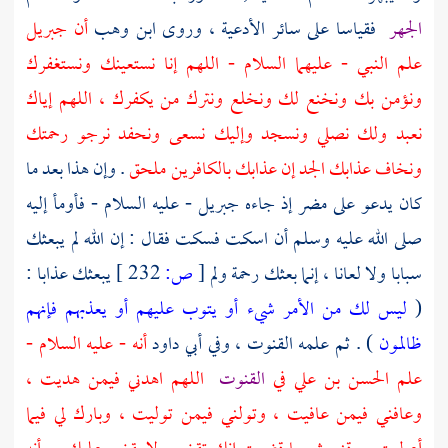
الجهر
فقياسا على سائر الأدعية ، وروى
ابن وهب
أن
جبريل
علم النبي - عليهما السلام - اللهم إنا نستعينك ونستغفرك
ونؤمن بك ونخنع لك ونخلع ونترك من يكفرك ، اللهم إياك
نعبد ولك نصلي ونسجد وإليك نسعى ونحفد نرجو رحمتك
ونخاف عذابك الجد إن عذابك بالكافرين ملحق
. وإن هذا بعد ما
كان يدعو على
مضر
إذ جاءه
جبريل
- عليه السلام - فأومأ إليه
صلى الله عليه وسلم أن اسكت فسكت فقال : إن الله لم يبعثك
سبابا ولا لعانا ، إنما بعثك رحمة ولم
[
ص:
232 ]
يبعثك عذابا :
(
ليس لك من الأمر شيء أو يتوب عليهم أو يعذبهم فإنهم
ظالمون
) . ثم علمه القنوت ، وفي
أبي داود
أنه - عليه السلام -
علم
الحسن بن علي
في
القنوت
اللهم اهدني فيمن هديت ،
وعافني فيمن عافيت ، وتولني فيمن توليت ، وبارك لي فيما