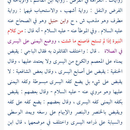
روايات : الكراهة في الفرض : رواية
ابن القاسم
، والإباحة في
الفرض والنفل : رواية
أشهب
، والاستحباب فيهما : رواية
مطرف
وهو مذهب ش ، ح
وابن حنبل
وهو في الصحاح عنه
عليه السلام . وفي الموطأ عنه - عليه السلام - أنه قال :
من كلام
النبوة إذا لم تستح فاصنع ما شئت
،
ووضع اليمنى على اليسرى
في الصلاة
. قال : واختلف القائلون به فقال
الباجي
: يقبض
يمناه على المعصم والكوع من اليسرى ولا يعتمد عليها ، وقال
الحنفية : يقبض على أصابع اليسرى ، وقال بعض الشافعية : لا
يقبض على شيء بل يضع كفه اليسرى مبسوطة وكفه اليمنى
عليها وهو مروي عنه - عليه السلام - وقال بعضهم : يقبض
بكفه اليمنى كفه اليسرى ، وقال بعضهم : يضع كفه على كفه
ويقبض بالخنصر والبنصر والإبهام على رسغه ويمد الوسطى
والسبابة على ذراعه اليسرى واختلف في موضعهما ، قال
ابن