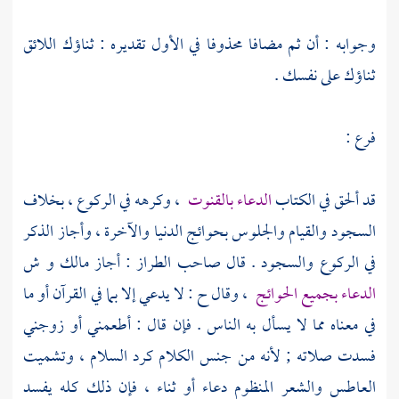
وجوابه : أن ثم مضافا محذوفا في الأول تقديره : ثناؤك اللائق
ثناؤك على نفسك .
فرع :
قد ألحق في الكتاب
الدعاء بالقنوت
، وكرهه في الركوع ، بخلاف
السجود والقيام والجلوس بحوائج الدنيا والآخرة ، وأجاز الذكر
في الركوع والسجود . قال صاحب الطراز : أجاز
مالك
و ش
الدعاء بجميع الحوائج
، وقال ح : لا يدعي إلا بما في القرآن أو ما
في معناه مما لا يسأل به الناس . فإن قال : أطعمني أو زوجني
فسدت صلاته ; لأنه من جنس الكلام كرد السلام ، وتشميت
العاطس والشعر المنظوم دعاء أو ثناء ، فإن ذلك كله يفسد