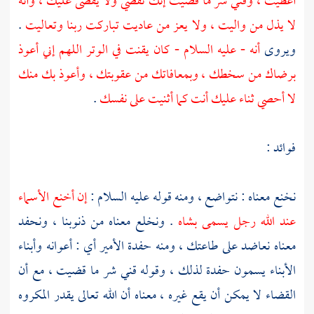
أعطيت ، وقني شر ما قضيت إنك تقضي ولا يقضى عليك ، وأنه
لا يذل من واليت ، ولا يعز من عاديت تباركت ربنا وتعاليت
.
ويروى
أنه - عليه السلام - كان يقنت في الوتر اللهم إني أعوذ
برضاك من سخطك ، وبمعافاتك من عقوبتك ، وأعوذ بك منك
لا أحصي ثناء عليك أنت كما أثنيت على نفسك
.
فوائد :
نخنع معناه : نتواضع ، ومنه قوله عليه السلام :
إن أخنع الأسماء
عند الله رجل يسمى بشاه
. ونخلع معناه من ذنوبنا ، ونحفد
معناه نعاضد على طاعتك ، ومنه حفدة الأمير أي : أعوانه وأبناء
الأبناء يسمون حفدة لذلك ، وقوله قني شر ما قضيت ، مع أن
القضاء لا يمكن أن يقع غيره ، معناه أن الله تعالى يقدر المكروه