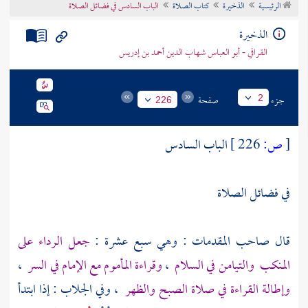
الرئيسية
الذخيرة
كتاب الصلاة
الباب السادس في فضائل الصلاة
تراجم الأعلام
الذخيرة
القرافي - أبو العباس شهاب الدين أحمد بن إدريس
جزء
صفحة
2
226
[
ص:
226 ]
الباب السادس
في فضائل الصلاة
قال صاحب المقدمات : وهي سبع عشرة :
جعل الرداء على
المنكب
والتيامن في السلام
،
وقراءة المأموم مع الإمام في السر
،
وإطالة القراءة في صلاة الصبح والظهر
، وفي الجلاب : إذا ابتدأ