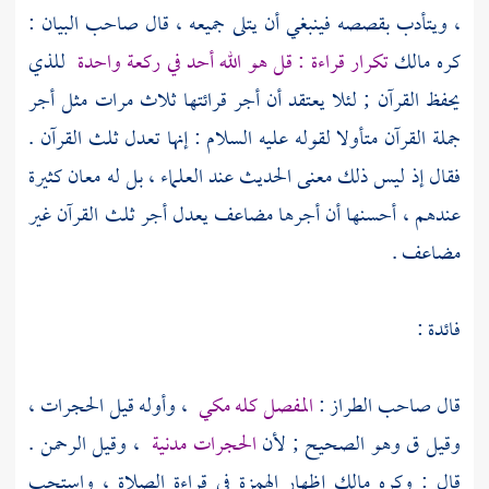
، ويتأدب بقصصه فينبغي أن يتلى جميعه ، قال صاحب البيان :
كره
مالك
تكرار قراءة : قل هو الله أحد في ركعة واحدة
للذي
يحفظ القرآن ; لئلا يعتقد أن أجر قرائتها ثلاث مرات مثل أجر
جملة القرآن متأولا لقوله عليه السلام : إنها تعدل ثلث القرآن .
فقال إذ ليس ذلك معنى الحديث عند العلماء ، بل له معان كثيرة
عندهم ، أحسنها أن أجرها مضاعف يعدل أجر ثلث القرآن غير
مضاعف .
فائدة :
قال صاحب الطراز :
المفصل كله مكي
، وأوله قيل الحجرات ،
وقيل ق وهو الصحيح ; لأن
الحجرات مدنية
، وقيل الرحمن .
قال : وكره
مالك
إظهار الهمزة في قراءة الصلاة ، واستحب