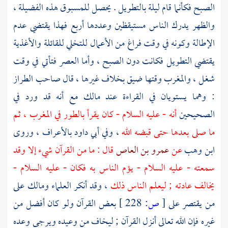
الصبح فكأنما قام ليلة بالتطويل . يحصل للمسبوق هذه الفضيلة ،
والظهر يدرك الناس مستيقظين وعددها أربع فهذا يقتضي عدم
الإطالة وكونه في وقت فراغ من الأعمال للتخلي للقائلة والأغذية
يقتضي التطويل فكانت دون الصبح ، وأما العصر فتأتي في وقت
شغل ، والمغرب وقتها ضيق بخلاف غيرها ، قال صاحب الطراز
: وهما يستويان في القراءة عند
مالك
مع أنه قد ورد في
الصحيحين
أنه - عليه السلام - كان يقرأ بالطور في المغرب ، ثم
ما صلى بعدها حتى قبضه الله
، وفي
أبي داود
بالأعراف ، وروى
ابن وهب
عن
عمرو بن العاص
قال : ما من القرآن شيء إلا وقد
سمعته - عليه السلام - يؤم الناس به فكان - عليه السلام -
يخالف عادته ; ليعلم الناس ذلك
، وقد أنكر العلماء
ومالك
على
من يقتصر على
[
ص:
228 ]
بعض القرآن ولو كان أفضل من
غيره فإن الله تعالى أنزل القرآن ; ليخاف من وعيده ويرجى وعده