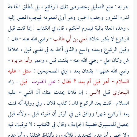
جوابه : منع التعليل بخصوص تلك الوقائع ، بل لمطلق الحاجة
لدرء الشرور وجلب الخيور وهو أولى لعمومه فيجب المصير إليه
، وهذه العلة باقية فيدوم الحكم ، قال في الكتاب : إذا قنت قبل
الركوع لا يكبر خلافا
لعلي بن أبي طالب
- رضي الله عنه - قال :
وقبل الركوع وبعده واسع والذي آخذ به في نفسي قبل ، خلافا
ش وكان
علي
- رضي الله عنه - يقنت قبل ،
وعمر
وأبو هريرة
-
رضي الله عنهما - يقنتان بعد ، وفي الصحيحين :
سئل - عليه
السلام - أهو قبل أم بعد ؟ فقال :
محل القنوت
قبل
. زاد
البخاري
قيل
لأنس
: إن فلانا يحدث عنك أن النبي - عليه
السلام - قنت بعد الركوع قال : كذب فلان . وفي رواية أنه قنت
بعد الركوع شهرا ووافق ش في الوتر أن قنوته قبل ، ولأنه قبل
يحصل للمسبوق فضيلة الجماعة ، وقال في الكتاب : لا توقيت فيه
ولا يجهر ، أما عدم التحديد ; فلأنه ورد بألفاظ مختلفة ، وأما عدم