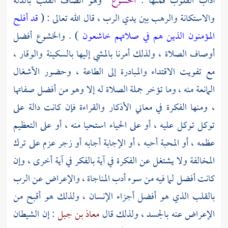
آداب القلوب فمنها :
الخشوع
وهو اتصاف القلب بالذلة
والاستكانة والرهب بين يدي الرب ، قال الله تعالى : (
قد أفلح
المؤمنون
الذين هم في صلاتهم خاشعون
) . والخشوع أفضل
أوصاف الصلاة ، ولذلك أمرنا بالمشي إليها بالسكينة والوقار ،
مع تفويت الاقتداء والمبادرة إلى الطاعة ، وحضور الأشغال
المانعة منه ، وما تؤخر جملة الصلاة له إلا وهو من أفضل صفاتها
، ومنها الفكرة في معاني الأذكار والقراءة فإن كانت دالة على
توكل توكل عليه ، أو على الحياء استحيا منه ، أو على التعظيم
عظمه ، أو المحبة أحبه ، أو الإجابة أجابه أو زجر عزم على ترك
المخالفة ولا يشتغل عن الفكرة في آية بالفكر في آية أخرى ، وإن
كانت أفضل لما فيه من سوء أدب المناجاة ، والإعراض عن الرب
بالقلب الذي هو أفضل أجزاء الإنسان ، ولذلك هو أقبح من
الإعراض عنه بالجسد ، ولذلك قال
معاذ بن جبل
: إن الشيطان