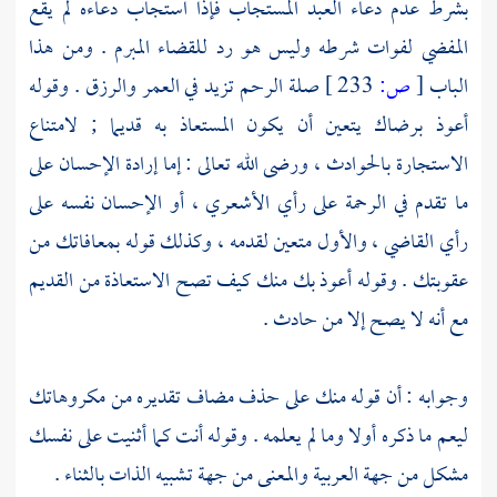
بشرط عدم دعاء العبد المستجاب فإذا استجاب دعاءه لم يقع
المفضي لفوات شرطه وليس هو رد للقضاء المبرم . ومن هذا
الباب
[
ص:
233 ]
صلة الرحم تزيد في العمر والرزق . وقوله
أعوذ برضاك يتعين أن يكون المستعاذ به قديما ; لامتناع
الاستجارة بالحوادث ، ورضى الله تعالى : إما إرادة الإحسان على
ما تقدم في الرحمة على رأي
الأشعري
، أو الإحسان نفسه على
رأي القاضي ، والأول متعين لقدمه ، وكذلك قوله بمعافاتك من
عقوبتك . وقوله أعوذ بك منك كيف تصح الاستعاذة من القديم
مع أنه لا يصح إلا من حادث .
وجوابه : أن قوله منك على حذف مضاف تقديره من مكروهاتك
ليعم ما ذكره أولا وما لم يعلمه . وقوله أنت كما أثنيت على نفسك
مشكل من جهة العربية والمعنى من جهة تشبيه الذات بالثناء .