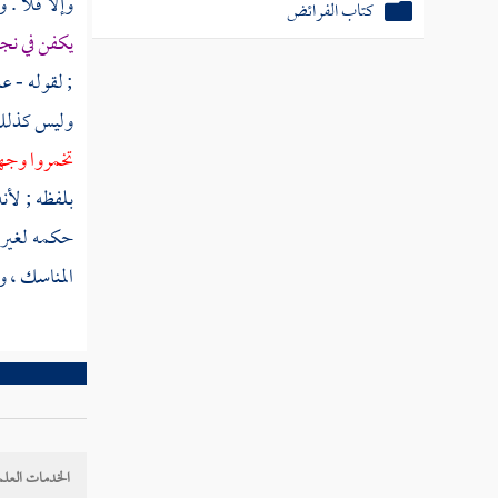
وإلا فلا . 
كتاب الفرائض
يكفن في ن
; لقوله - عل
وليس كذلك 
تخمروا وجهه
بلفظه ; لأن
حكمه لغيره
المناسك ، وإ
الخدمات العلم