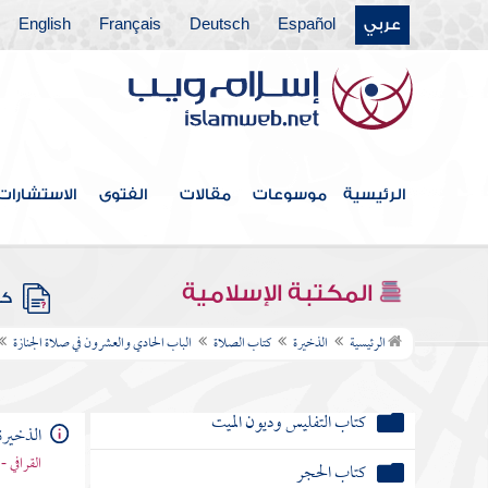
كتاب العدة
عربي
Español
Deutsch
Français
English
كتاب الوقف
كتاب الوصايا
كتاب القسمة
الرئيسية
موسوعات
مقالات
الفتوى
الاستشارات
كتاب الشفعة
كتاب الوكالة
المكتبة الإسلامية
كتب
كتاب الشركة
الرئيسية
الذخيرة
كتاب الصلاة
الباب الحادي والعشرون في صلاة الجنازة
كتاب الرهون
كتاب التفليس وديون الميت
الذخيرة
القرافي 
كتاب الحجر