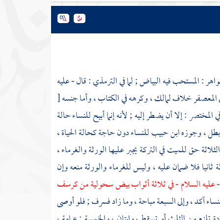
اهر : المستحب فيه البياض ; لما في
الترمذي
: قال - عليه
ي المعصفر خلاف
لمالك
، وكرهه في الكتاب ، وأما جنسه
[
 المختصر : إلا أن يضطر إليه ; لأنه إنما أبيح للنساء حالة
 بطل ، وجوزه
ابن حبيب
للنساء دون حاجة كحالة الحياة ،
ثلاثة حق للميت في التركة يجبر عليها الورثة والغرماء ،
 ثانيا فلا ضمان عليه ، وليس للغرماء والورثة منعه وإن
 عليه السلام - في ثلاثة أثواب بيض سحولية من كرسف
ساء آكد ، وإلى السبعة مباحة ، وما زاد فسرف ; فلو أوصى
ة تلزم من الثلث أو تسقط روايتان ، والخمسة : عمامة ،