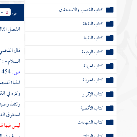
كتاب الغصب والاستحقاق
جزء
2
كتاب اللقطة
الفصل الثال
كتاب اللقيط
قال
اللخم
كتاب الوديعة
السلام - : 
كتاب الحمالة
ص:
454 ]
كتاب الحوالة
الحياة للتج
وكره في الك
كتاب الإقرار
وتنفذ وصيته
كتاب الأقضية
استغرق الدي
كتاب الشهادات
ليس فيها ق
بسرف في الع
كتاب الوثائق