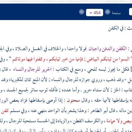
صفحة
454
ث : في الكفن
ي
:
الكفن والدفن واجبان
قولا واحدا ، والخلاف في الغسل والصلاة ، وفي الجو
"
البسوا من ثيابكم البياض ; فإنها من خير ثيابكم ، وكفنوا فيها موتاكم
" ، وف
فكل ما يجوز لبسه للحي ، ومنع في الكتاب :
الحرير للرجال والنساء
، قال في
مل - وقد ذهب ، وروي جوازه للرجال والنساء ; لأن المنع كان للكبرياء وقد
تاب : الخز ; لأن سداه حرير . وأما عدده ; فأقله ثوب ساتر لجميع الجسد ، وال
 بإسقاطها لأنها حقه ، وقال
سحنون
: إذا أوصى بإسقاطها فزاد بعض الورثة
ن ماله ، قال
أبو الطاهر
: وهذا يشعر بأن الواحد منهي عنه ، وفي
مسلم
كفن -
ميص ولا عمامة
، والكرسف القطن ، والزيادة إلى الخمسة مستحبة للرجال ، وللن
دد أو الجنس أو الحنوط أو غيره كان السداد من رأس المال ، وفي كون الزياد