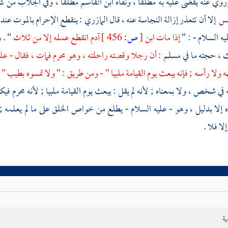
وروي عنه يقضى عليه به مطلقا ، ونفاه
ابن القاسم
مطلقا ، وفي الجلاب من كفن
جس
إلا أن تتعذر إزالة النجاسة عنه ، قال
المازري
: ينقطع الإحرام بالموت عند
يه السلام - : "
إذا مات ابن
[
ص:
456 ]
آدم انقطع عمله إلا من ثلاث
" . 
، حجته ما في
مسلم
:
أن رجلا وقصته راحلته ، وهو محرم فمات ، فقال - عليه
 ولا رأسه ; فإنه يبعث يوم القيامة ملبيا " - ومن طريق : " ولا تمسوه بطيب "
ه في شخص ، ولا بمعناه ; لأنه لم يقل : يبعث يوم القيامة ملبيا ; لأنه محر
 إلا بدليل ، وهو - عليه السلام - يطلع من خواص الخلق على ما لم يعلم
لا فلا .
ية