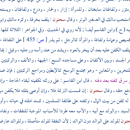
زر ، ولفافتان سابغتان . وللمرأة : إزار ، وخمار ، ودرع ، ولفافتان ، ويست
استحب
مالك
في الصغير الوتر ، وقال
سحنون
: يلف بخرقة ، وكره
مالك
وابن
به ( ح )
وابن القاسم
أيضا ; لأنه روي في الحديث . وفي الجواهر : الثلاثة كلها
ميص وعمامة ولفافة ، والمرأة كالرجل ، ثم يذر
[
ص:
455 ]
على اللفافة 
م يلف الكفن عليه بعد أن يبخر بالعود ، ويشد من عند رأسه ورجليه ، وقيل : ي
 الجسد ، وبين الأكفان ، وعلى مساجده السبع : الجبهة ، والأنف ، والركبتين ،
لمنخرين ، والمغابن - وهو مجتمع الوسخ كالإبطين ومراجع الركبتين ; فإن ض
و
سرق كفنه بعد دفنه
، قال
ابن القاسم
: على ورثته تكفينه لبقاء الحاجة - وإ
فع حقه ، وقال
سحنون
: إن قسمت التركة فلا ، وإن أوصى بثلثه فلا يكفن من 
له كفن من بيت المال ، وكفنه على طائفة المسلمين ، كسد خلته في حياته ، و
لسيد ، والولد مع أبيه ، والأب معه طردا للأسباب الموجبة للنفقات ، ونفاه
نون
للولد على الوالد دون الوالد ; لأن النفقة للولد متأصلة ، وللوالد عارض