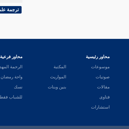
ترجمة علم
محاور رئيسية
محاور فرعية
موسوعات
المكتبة
الرحمة المهد
صوتيات
المواريث
واحة رمضان
مقالات
بنين وبنات
نسك
فتاوى
للشباب فقط
استشارات