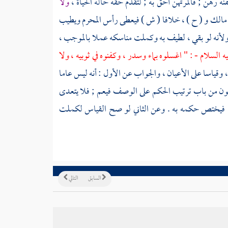
ه رهن ; فالمرتهن أحق به ; لتقدم حقه حالة الحياة ،
ولا
مالك
و ( ح ) ، خلافا ( ش ) فيعطى رأس المحرم ويطيب
ولأنه لو بقي ، لطيف به وكملت مناسكه عملا بالموجب ،
 السلام - : " اغسلوه بماء وسدر ، وكفنوه في ثوبيه ، ولا
، وقياسا على الأعيان ، والجواب عن الأول : أنه ليس عاما
م فيكون من باب ترتيب الحكم على الوصف فيعم ; فلا يتعدى
ه ; فيختص حكمه به . وعن الثاني لو صح القياس لكملت
السابق
التالي