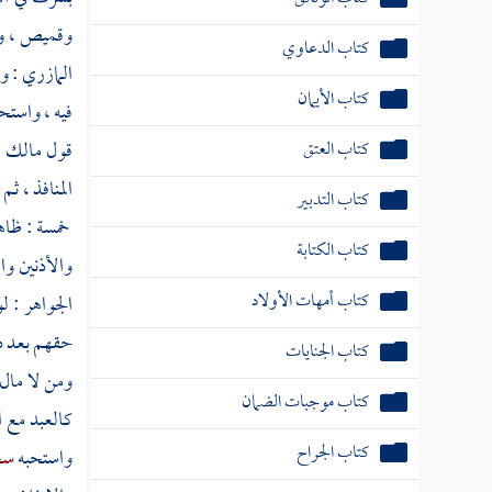
وقميص ، ومئ
كتاب الدعاوي
المازري
: و
كتاب الأيمان
فيه ، واستح
كتاب العتق
قول
مالك
ق
المنافذ ، ث
كتاب التدبير
خمسة : ظاهر
كتاب الكتابة
والأذنين وا
كتاب أمهات الأولاد
الجواهر : ل
حقهم بعد د
كتاب الجنايات
ومن لا مال 
كتاب موجبات الضمان
كالعبد مع ا
كتاب الجراح
واستحبه
سح