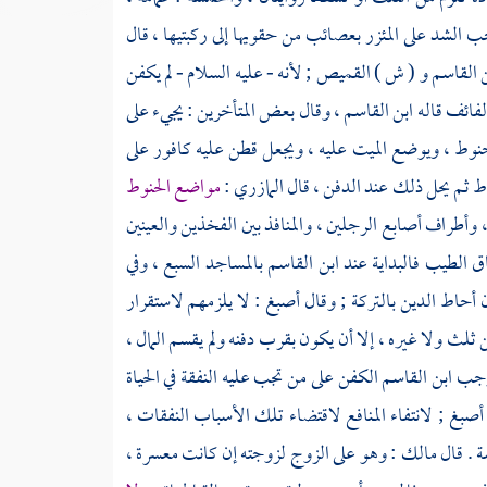
حب الشد على المئزر بعصائب من حقويها إلى ركبتيها ، قال
 القاسم
و ( ش ) القميص ; لأنه - عليه السلام - لم يكفن
 لفائف قاله
ابن القاسم
، وقال بعض المتأخرين : يجيء على
حنوط ، ويوضع الميت عليه ، ويجعل قطن عليه كافور على
خاط ثم يحل ذلك عند الدفن ، قال
المازري
:
مواضع الحنوط
 وأطراف أصابع الرجلين ، والمنافذ بين الفخذين والعينين
اق الطيب فالبداية عند
ابن القاسم
بالمساجد السبع ، وفي
ن أحاط الدين بالتركة ; وقال
أصبغ
: لا يلزمهم لاستقرار
ثلث ولا غيره ، إلا أن يكون بقرب دفنه ولم يقسم المال ،
أوجب
ابن القاسم
الكفن على من تجب عليه النفقة في الحياة
أصبغ
; لانتفاء المنافع لاقتضاء تلك الأسباب النفقات ،
ة . قال
مالك
: وهو على الزوج لزوجته إن كانت معسرة ،