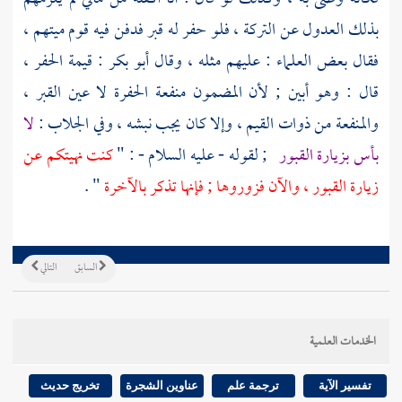
بذلك العدول عن التركة ، فلو حفر له قبر فدفن فيه قوم ميتهم ،
فقال بعض العلماء : عليهم مثله ، وقال
أبو بكر
: قيمة الحفر ،
قال : وهو أبين ; لأن المضمون منفعة الحفرة لا عين القبر ،
والمنفعة من ذوات القيم ، وإلا كان يجب نبشه ، وفي الجلاب :
لا
بأس بزيارة القبور
; لقوله - عليه السلام - : "
كنت نهيتكم عن
زيارة القبور ، والآن فزوروها ; فإنها تذكر بالآخرة
" .
السابق
التالي
الخدمات العلمية
تفسير الآية
ترجمة علم
عناوين الشجرة
تخريج حديث