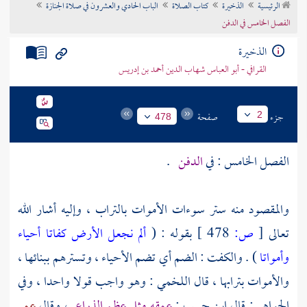
الرئيسية
الذخيرة
كتاب الصلاة
الباب الحادي والعشرون في صلاة الجنازة
تراجم الأعلام
الفصل الخامس في الدفن
الذخيرة
القرافي - أبو العباس شهاب الدين أحمد بن إدريس
جزء
صفحة
2
478
الفصل الخامس : في
الدفن
.
والمقصود منه ستر سوءات الأموات بالتراب ، وإليه أشار الله
تعالى
[
ص:
478 ]
بقوله : (
ألم نجعل الأرض كفاتا
أحياء
وأمواتا
) . والكفت : الضم أي تضم الأحياء ، وتسترهم ببنائها ،
والأموات بترابها ، قال
اللخمي
: وهو واجب قولا واحدا ، وفي
الجواهر : قال
ابن حبيب
:
عمقه مثل عظم الذراع
، وقال
عمر