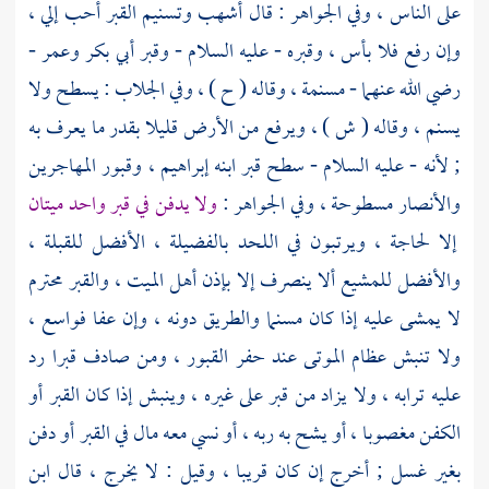
على الناس ، وفي الجواهر : قال
أشهب
وتسنيم القبر أحب إلي ،
وإن رفع فلا بأس ، وقبره - عليه السلام - وقبر
أبي بكر
وعمر
-
رضي الله عنهما - مسنمة ، وقاله ( ح ) ، وفي الجلاب : يسطح ولا
يسنم ، وقاله ( ش ) ، ويرفع من الأرض قليلا بقدر ما يعرف به
; لأنه - عليه السلام - سطح قبر ابنه
إبراهيم
، وقبور
المهاجرين
والأنصار
مسطوحة ، وفي الجواهر :
ولا يدفن في قبر واحد ميتان
إلا لحاجة ، ويرتبون في اللحد بالفضيلة ، الأفضل للقبلة ،
والأفضل للمشيع ألا ينصرف إلا بإذن أهل الميت ، والقبر محترم
لا يمشى عليه إذا كان مسنما والطريق دونه ، وإن عفا فواسع ،
ولا تنبش عظام الموتى عند حفر القبور ، ومن صادف قبرا رد
عليه ترابه ، ولا يزاد من قبر على غيره ، وينبش إذا كان القبر أو
الكفن مغصوبا ، أو يشح به ربه ، أو نسي معه مال في القبر أو دفن
بغير غسل ; أخرج إن كان قريبا ، وقيل : لا يخرج ، قال
ابن