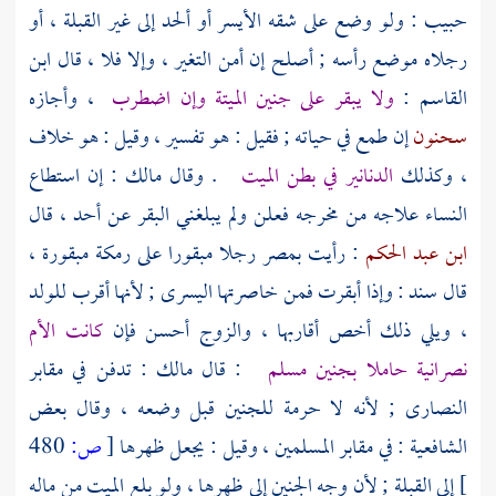
حبيب
: ولو وضع على شقه الأيسر أو ألحد إلى غير القبلة ، أو
رجلاه موضع رأسه ; أصلح إن أمن التغير ، وإلا فلا ، قال
ابن
القاسم
:
ولا يبقر على جنين الميتة وإن اضطرب
، وأجازه
سحنون
إن طمع في حياته ; فقيل : هو تفسير ، وقيل : هو خلاف
، وكذلك
الدنانير في بطن الميت
. وقال
مالك
: إن استطاع
النساء علاجه من مخرجه فعلن ولم يبلغني البقر عن أحد ، قال
ابن عبد الحكم
: رأيت
بمصر
رجلا مبقورا على رمكة مبقورة ،
قال
سند
: وإذا أبقرت فمن خاصرتها اليسرى ; لأنها أقرب للولد
، ويلي ذلك أخص أقاربها ، والزوج أحسن فإن
كانت الأم
نصرانية حاملا بجنين مسلم
: قال
مالك
: تدفن في مقابر
النصارى
; لأنه لا حرمة للجنين قبل وضعه ، وقال بعض
الشافعية : في مقابر المسلمين ، وقيل : يجعل ظهرها
[
ص:
480
]
إلى القبلة ; لأن وجه الجنين إلى ظهرها ، ولو بلع الميت من ماله