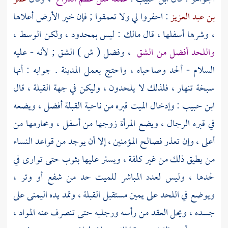
بن عبد العزيز
: احفروا لي ولا تعمقوا ; فإن خير الأرض أعلاها
، وشرها أسفلها ، قال
مالك
: ليس بمحدود ، ولكن الوسط ،
واللحد أفضل من الشق
، وفضل ( ش ) الشق ; لأنه - عليه
السلام - ألحد وصاحباه ، واحتج بعمل
المدينة
. جوابه : أنها
سبخة تنهار ، فلذلك لا يلحدون ، وليكن في جهة القبلة ، قال
ابن حبيب
: وإدخال الميت قبره من ناحية القبلة أفضل ، ويضعه
في قبره الرجال ، ويضع المرأة زوجها من أسفل ، ومحارمها من
أعلى ، وإن تعذر فصالح المؤمنين ، إلا أن يوجد من قواعد النساء
من يطيق ذلك من غير كلفة ، ويستر عليها بثوب حتى توارى في
لحدها ، وليس لعدد المباشر للميت حد من شفع أو وتر ،
ويوضع في اللحد على يمين مستقبل القبلة ، وتمد يده اليمنى على
جسده ، ويحل العقد من رأسه ورجليه حتى تنصرف عنه المواد ،