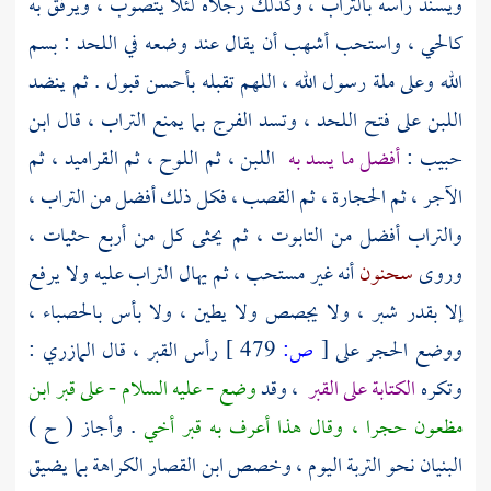
ويسند رأسه بالتراب ، وكذلك رجلاه لئلا يتصوب ، ويرفق به
كالحي ، واستحب
أشهب
أن يقال عند وضعه في اللحد : بسم
الله وعلى ملة رسول الله ، اللهم تقبله بأحسن قبول . ثم ينضد
اللبن على فتح اللحد ، وتسد الفرج بما يمنع التراب ، قال
ابن
حبيب
:
أفضل ما يسد به
اللبن ، ثم اللوح ، ثم القراميد ، ثم
الآجر ، ثم الحجارة ، ثم القصب ، فكل ذلك أفضل من التراب ،
والتراب أفضل من التابوت ، ثم يحثى كل من أربع حثيات ،
وروى
سحنون
أنه غير مستحب ، ثم يهال التراب عليه ولا يرفع
إلا بقدر شبر ، ولا يجصص ولا يطين ، ولا بأس بالحصباء ،
ووضع الحجر على
[
ص:
479 ]
رأس القبر ، قال
المازري
:
وتكره
الكتابة على القبر
، وقد
وضع - عليه السلام - على قبر
ابن
مظعون
حجرا ، وقال هذا أعرف به قبر أخي
. وأجاز ( ح )
البنيان نحو التربة اليوم ، وخصص
ابن القصار
الكراهة بما يضيق