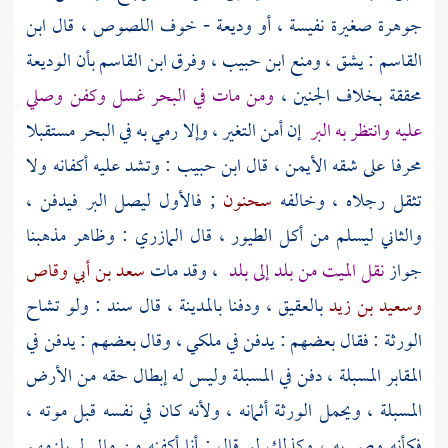
جوهرة صغيرة نفيسة ، أو وديعة - خوف اللصوص ، قال
ابن
القاسم
: يشق ، ومنع
ابن حبيب
، وفرق
ابن القاسم
بأن الوديعة
محققة بخلاف الجنين ،
ومن مات في البحر غسل وكفن وصلي
عليه وانتظر به البر
إن أمن التغير ، وإلا رمي به في البحر مستقبلا
محرفا على شقه الأيمن ، قال
ابن حبيب
: وتشد عليه أكفانه ولا
تثقل رجلاه ، وخالفه
سحنون
; فالأول ليصل البر فيدفن ،
والثاني ليسلم من أكل الطيور ، قال
المازري
: وظاهر مذهبنا
جواز
نقل الميت من بلد إلى بلد
، وقد مات
سعد بن أبي وقاص
وسعيد بن زيد
بالعقيق
، ودفنا
بالمدينة
، قال
سند
: ولو تشاح
الورثة : فقال بعضهم : يدفن في ملكي ، وقال بعضهم : يدفن في
المقابر المسبلة ، دفن في المسبلة وليس له إبطال حقه من الأرض
المسبلة ، ويحمل الورثة أثمانه ، ولأنه كان في نفسه قبل موته ،
فكأنه وصى به ، وكذلك لو قال : أنا أكفنه من مالي لم يلزمهم