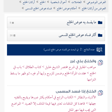
العرض الموضوعي
المعاملات
أحوال شخصية
الخلع
أركان الخلع
تراجم الأعلام
العوض من أركان الخلع
أحكام عوض الخلع
فساد عوض الخلع المسمى
ما يفسد به عوض الخلع
8
آثار فساد عوض الخلع المسمى
36
عدد النتائج : 2
في البحث عن (فساد عوض الخلع المسمى)
والخلع بذي غرر
مواهب الجليل في شرح مختصر الشيخ خليل > كتاب الطلاق > باب في
الخلع > عقدت المرأة الخلع وضمن للزوج وليها أو غيره ثم ظهر ما يسقط
التزامها
الخلع إذا فسد المسمى
الأشباه والنظائر > الكتاب الرابع في أحكام يكثر دورها ويقبح بالفقيه
جهلها > قاعدة كل المتلفات تعتبر فيها قيمة المتلف إلا الصيد > المواضع
التي يجب فيها مهر المثل