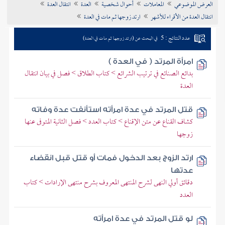
العرض الموضوعي
المعاملات
أحوال شخصية
العدة
انتقال العدة
تراجم الأعلام
انتقال العدة من الأقراء للأشهر
ارتد زوجها ثم مات في العدة
عدد النتائج : 5
في البحث عن (ارتد زوجها ثم مات في العدة)
امرأة المرتد ( في العدة )
بدائع الصنائع في ترتيب الشرائع > كتاب الطلاق > فصل في بيان انتقال
العدة
قتل المرتد في عدة امرأته استأنفت عدة وفاته
كشاف القناع عن متن الإقناع > كتاب العدد > فصل الثانية المتوفى عنها
زوجها
ارتد الزوج بعد الدخول فمات أو قتل قبل انقضاء
عدتها
دقائق أولي النهى لشرح المنتهى المعروف بشرح منتهى الإرادات > كتاب
العدد
لو قتل المرتد في عدة امرأته