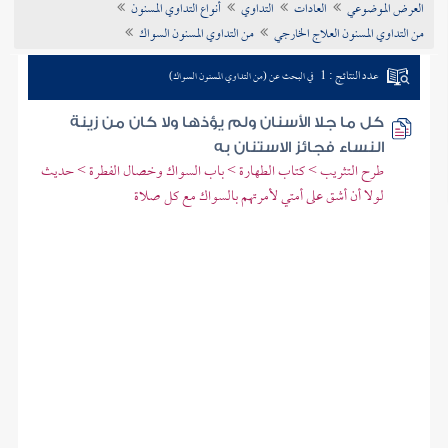
العرض الموضوعي
العادات
التداوي
أنواع التداوي المسنون
تراجم الأعلام
من التداوي المسنون العلاج الخارجي
من التداوي المسنون السواك
عدد النتائج : 1
في البحث عن (من التداوي المسنون السواك)
كل ما جلا الأسنان ولم يؤذها ولا كان من زينة
النساء فجائز الاستنان به
طرح التثريب > كتاب الطهارة > باب السواك وخصال الفطرة > حديث
لولا أن أشق على أمتي لأمرتهم بالسواك مع كل صلاة