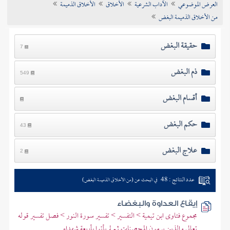
العرض الموضوعي
الآداب الشرعية
الأخلاق
الأخلاق الذميمة
تراجم الأعلام
من الأخلاق الذميمة البغض
حقيقة البغض
7
ذم البغض
549
أقسام البغض
حكم البغض
43
علاج البغض
2
عدد النتائج : 48
في البحث عن (من الأخلاق الذميمة البغض)
إيقاع العداوة والبغضاء
مجموع فتاوى ابن تيمية > التفسير > تفسير سورة النور > فصل تفسير قوله
تعالى والذين يرمون المحصنات ثم لم يأتوا بأربعة شهداء