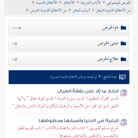
العرض الموضوعي
الآداب الشرعية
الأخلاق
الأخلاق الذميمة
تراجم الأعلام
من الأخلاق الذميمة البخل
أسباب البخل
من الأخلاق الذميمة الحرص
ذم الحرص
189
معنى الحرص
6
علاج الحرص
5
عدد النتائج : 8
في البحث عن (من الأخلاق الذميمة الحرص)
ادخار ما زاد على نفقة العيال
تفسير القرآن العظيم > تفسير سورة التوبة > تفسير قوله تعالى " يا أيها
الذين آمنوا إن كثيرا من الأحبار والرهبان ليأكلون أموال الناس بالباطل "
الرغبة في الدنيا وأسبابها وحظوظها
شرح مسلم للنووي > كتاب البر والصلة والآداب > باب تحريم الظن
والتجسس والتنافس والتناجش ونحوها