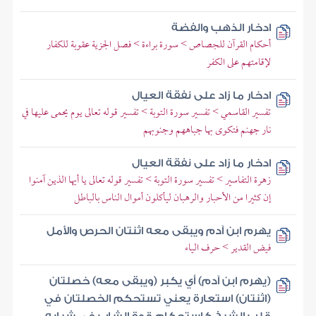
ادخار الذهب والفضة
أحكام القرآن للجصاص > سورة براءة > فصل الجزية عقوبة للكفار
لإقامتهم على الكفر
ادخار ما زاد على نفقة العيال
تفسير القاسمي > تفسير سورة التوبة > تفسير قوله تعالى يوم يحمى عليها في
نار جهنم فتكوى بها جباههم وجنوبهم
ادخار ما زاد على نفقة العيال
زهرة التفاسير > تفسير سورة التوبة > تفسير قوله تعالى يا أيها الذين آمنوا
إن كثيرا من الأحبار والرهبان ليأكلون أموال الناس بالباطل
يهرم ابن آدم ويبقى معه اثنتان الحرص والأمل
فيض القدير > حرف الياء
(يهرم ابن آدم) أي يكبر (ويبقى معه) خصلتان
(اثنتان) استعارة يعني تستحكم الخصلتان في