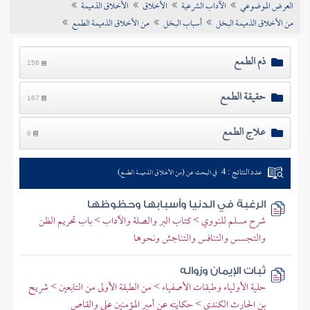
العرض الموضوعي
الآداب الشرعية
الأخلاق
الأخلاق الذميمة
تراجم الأعلام
من الأخلاق الذميمة البخل
أسباب البخل
من الأخلاق الذميمة الطمع
ذم الطمع
156
حقيقة الطمع
167
علاج الطمع
6
عدد النتائج : 4
في البحث عن (من الأخلاق الذميمة الطمع)
الرغبة في الدنيا وأسبابها وحظوظها
شرح مسلم للنووي > كتاب البر والصلة والآداب > باب تحريم الظن
والتجسس والتنافس والتناجش ونحوها
ثبات الإيمان وزواله
حلية الأولياء وطبقات الأصفياء > من الطبقة الأولى من التابعين > شريح
بن الحارث الكندي > حكايته عن أمير المؤمنين على والقاص