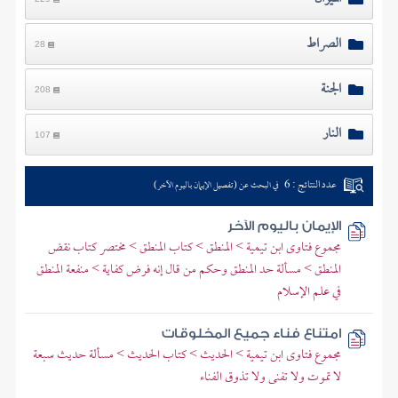
الصراط
28
الجنة
208
النار
107
عدد النتائج : 6
في البحث عن (تفصيل الإيمان باليوم الآخر)
الإيمان باليوم الآخر
مجموع فتاوى ابن تيمية > المنطق > كتاب المنطق > مختصر كتاب نقض
المنطق > مسألة حد المنطق وحكم من قال إنه فرض كفاية > منفعة المنطق
في علم الإسلام
امتناع فناء جميع المخلوقات
مجموع فتاوى ابن تيمية > الحديث > كتاب الحديث > مسألة حديث سبعة
لا تموت ولا تفنى ولا تذوق الفناء