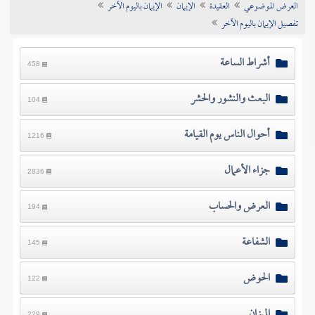
العرض الموضوعي
العقيدة
الإيمان
الإيمان باليوم الآخر
تراجم الأعلام
تفصيل الإيمان باليوم الآخر
أشراط الساعة
458
البعث والنشور والحشر
104
أحوال الناس يوم القيامة
1216
جزاء الأعمال
2836
العرض والحساب
194
الشفاعة
145
الحوض
122
الميزان
229