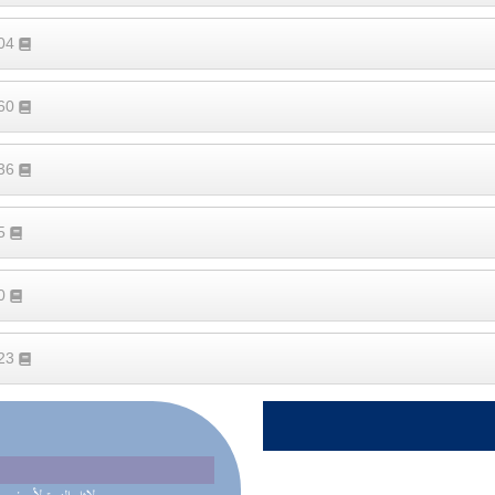
204
260
236
65
10
323