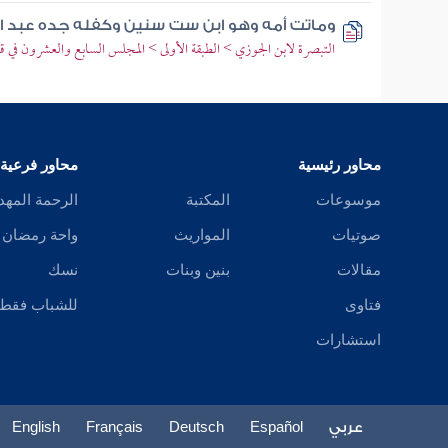
وماتت أمه وهو ابن ست سنين وكفله جده عبد 
التبصرة لابن الجوزي > الطبقة الأولى > المجلس السابع والعشرون في قصة
محاور رئيسية
محاور فرعية
موسوعات
المكتبة
الرحمة المهد
صوتيات
المواريث
واحة رمضان
مقالات
بنين وبنات
نسك
فتاوى
للشباب فقط
استشارات
عربي
Español
Deutsch
Français
English