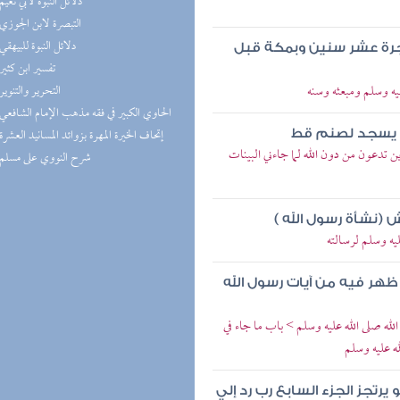
(3) دلائل النبوة لأبي نعيم
(1) التبصرة لابن الجوزي
(1) دلائل النبوة للبيهقي
هجرة عشر سنين وبمكة قبل
(1) تفسير ابن كثير
ه وسلم ومبعثه وسنه
(1) التحرير والتنوير
(1) الحاوي الكبير في فقه مذهب الإمام الشافعي
(1) إتحاف الخيرة المهرة بزوائد المسانيد العشرة
م يسجد لصنم قط
ين تدعون من دون الله لما جاءني البينات
(1) شرح النووي على مسلم
 (نشأة رسول الله )
ليه وسلم لرسالته
هر فيه من آيات رسول الله
له صلى الله عليه وسلم > باب ما جاء في
ه عليه وسلم
تجز الجزء السابع رب رد إلي