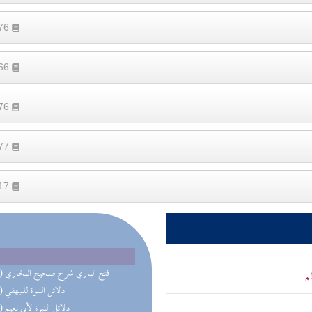
176
466
176
177
517
(13) فتح الباري شرح صحيح البخاري
م
(13) دلائل النبوة للبيهقي
(11) دلائل النبوة لأبي نعيم