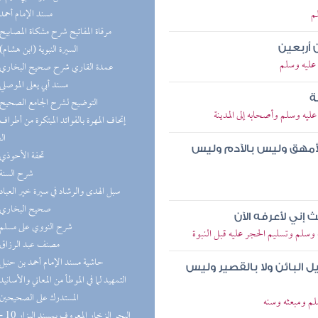
م
(9) مسند الإمام أحمد
(8) مرقاة المفاتيح شرح مشكاة المصابيح
(8) السيرة النبوية (ابن هشام)
 أربعين
عليه وسلم
(8) عمدة القاري شرح صحيح البخاري
(8) مسند أبي يعلى الموصلي
ة
(6) التوضيح لشرح الجامع الصحيح
يه وسلم وأصحابه إلى المدينة
ال
الأمهق وليس بالآدم وليس
(6) تحفة الأحوذي
(5) شرح السنة
(5) سبل الهدى والرشاد في سيرة خير العباد
(5) صحيح البخاري
إني لأعرفه الآن
(5) شرح النووي على مسلم
لم وتسليم الحجر عليه قبل النبوة
(4) مصنف عبد الرزاق
(4) حاشية مسند الإمام أحمد بن حنبل
 البائن ولا بالقصير وليس
(4) التمهيد لما في الموطأ من المعاني والأسانيد
(4) المستدرك على الصحيحين
م ومبعثه وسنه