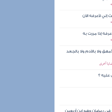
ه
إني لأعرفه الآن
ه
رفه إذا مررت به
ه
مهق ولا بالآدم ولا بالجعد
ضايا أخرى
 عليه ؟
 في رمضان وهو ابن أربعين