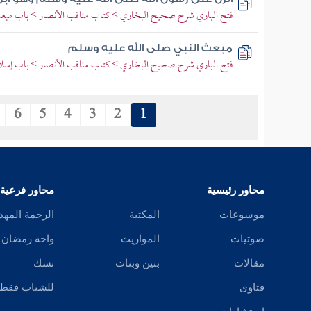
فتح الباري شرح صحيح البخاري > كتاب مناقب الأنصار > باب مبعث 
مبعث النبي صلى الله عليه وسلم
فتح الباري شرح صحيح البخاري > كتاب مناقب الأنصار > باب إسلام
6
5
4
3
2
1
محاور رئيسية
محاور فرعية
موسوعات
المكتبة
الرحمة المهد
صوتيات
المواريث
واحة رمضان
مقالات
بنين وبنات
نسك
فتاوى
للشباب فقط