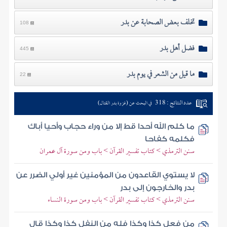
تخلف بعض الصحابة عن بدر
108
فضل أهل بدر
445
ما قيل من الشعر في يوم بدر
22
عدد النتائج : 318
في البحث عن (غزوة بدر القتال)
ما كلم الله أحدا قط إلا من وراء حجاب وأحيا أباك
فكلمه كفاحا
سنن الترمذي > كتاب تفسير القرآن > باب ومن سورة آل عمران
لا يستوي القاعدون من المؤمنين غير أولي الضرر عن
بدر والخارجون إلى بدر
سنن الترمذي > كتاب تفسير القرآن > باب ومن سورة النساء
من فعل كذا وكذا فله من النفل كذا وكذا قال