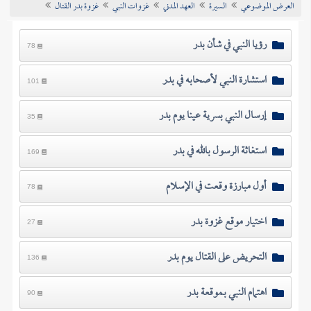
العرض الموضوعي
السيرة
العهد المدني
غزوات النبي
غزوة بدر القتال
تراجم الأعلام
رؤيا النبي في شأن بدر
78
استشارة النبي لأصحابه في بدر
101
إرسال النبي بسرية عينا يوم بدر
35
استغاثة الرسول بالله في بدر
169
أول مبارزة وقعت في الإسلام
78
اختيار موقع غزوة بدر
27
التحريض على القتال يوم بدر
136
اهتمام النبي بموقعة بدر
90