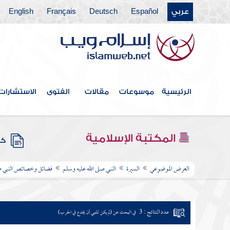
عربي
Español
Deutsch
Français
English
الرئيسية
موسوعات
مقالات
الفتوى
الاستشارات
المكتبة الإسلامية
كتب
العرض الموضوعي
السيرة
النبي صلى الله عليه وسلم
فضائل وخصائص النبي صل
عدد النتائج : 3
في البحث عن (لم يكن للنبي أن يخدع في الحرب)