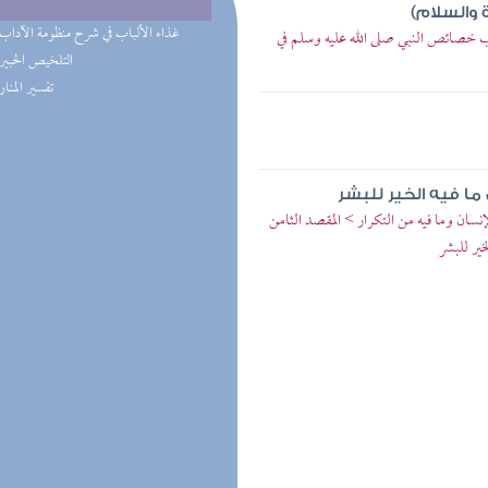
 والسلام)
(1) غذاء الألباب في شرح منظومة الآداب
اب خصائص النبي صلى الله عليه وسلم في
(1) التلخيص الحبير
(1) تفسير المنار
ا فيه الخير للبشر
إنسان وما فيه من التكرار > المقصد الثامن
ير للبشر