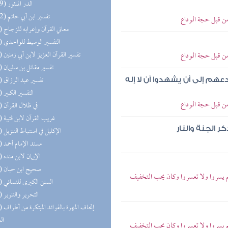
(109) الدر المنثور
(102) تفسير ابن أبي حاتم
ن قبل حجة الوداع
(93) معاني القرآن وإعرابه للزجاج
(92) التفسير الوسيط للواحدي
(88) تفسير القرآن العزيز لابن أبي زمنين
ن قبل حجة الوداع
(83) تفسير مقاتل بن سليمان
(50) تفسير عبد الرزاق
هم إلى أن يشهدوا أن لا إله
(48) التفسير الكبير
ن قبل حجة الوداع
(44) في ظلال القرآن
(40) غريب القرآن لابن قتيبة
 الجنة والنار
(39) الإكليل في استنباط التنزيل
(26) مسند الإمام أحمد
(24) الإيمان لابن منده
(23) صحيح ابن حبان
 يسروا ولا تعسروا وكان يحب التخفيف
(22) السنن الكبرى للنسائي
(20) التحرير والتنوير
(19) إتحاف 
ال
 يسروا ولا تعسروا وكان يحب التخفيف