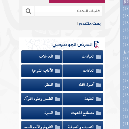
الكل
[
بحث متقدم
]
ائد كتاب التفصيل الجامع
العرض الموضوعي
تنزيل
العبادات
المعاملات
العادات
الآداب الشرعية
أصول الفقه
المنطق
العقيدة
التفسير وعلوم القرآن
مصطلح الحديث
السيرة
التصوف والصوفية
التاريخ والأمم السابقة