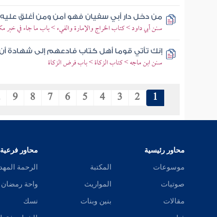
من دخل دار أبي سفيان فهو آمن ومن أغلق عليه 
سنن أبي داود > كتاب الخراج والإمارة والفيء > باب ما جاء في خبر مك
إنك تأتي قوما أهل كتاب فادعهم إلى شهادة أن لا إ
سنن ابن ماجه > كتاب الزكاة > باب فرض الزكاة
.
9
8
7
6
5
4
3
2
1
محاور رئيسية
محاور فرعية
موسوعات
المكتبة
الرحمة المهد
صوتيات
المواريث
واحة رمضان
مقالات
بنين وبنات
نسك