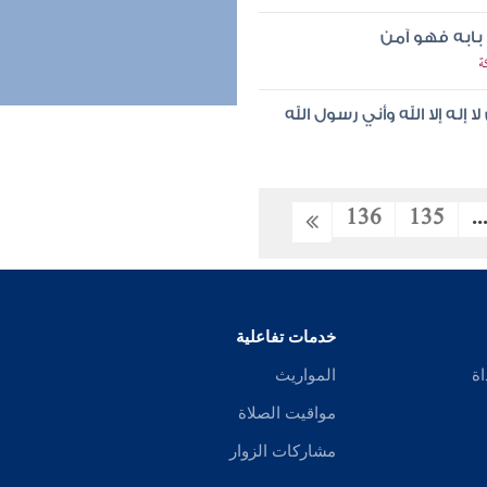
بابه فهو آمن
ة
له إلا الله وأني رسول الله
136
135
..
خدمات تفاعلية
اة
المواريث
مواقيت الصلاة
مشاركات الزوار