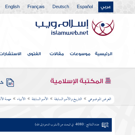
عربي
Español
Deutsch
Français
English
الرئيسية
موسوعات
مقالات
الفتوى
الاستشارات
المكتبة الإسلامية
كتب
العرض الموضوعي
التاريخ والأمم السابقة
الأمم السابقة
الأنبياء
مهمة الأنب
عدد النتائج : 4080
في البحث عن (أسلوب الدعوة إلى الله)