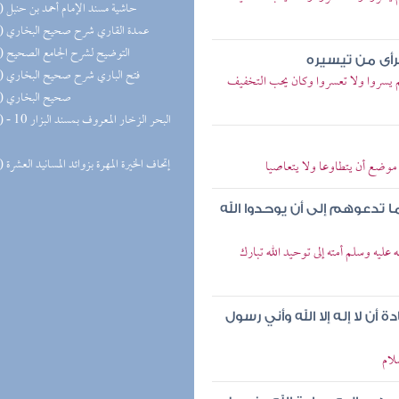
(17) حاشية مسند الإمام أحمد بن حنبل
(17) عمدة القاري شرح صحيح البخاري
(17) التوضيح لشرح الجامع الصحيح
رأى من تيسيره
(16) فتح الباري شرح صحيح البخاري
 يسروا ولا تعسروا وكان يحب التخفيف
(15) صحيح البخاري
(14) البحر 
(13) إتحاف الخيرة المهرة بزوائد المسانيد العشرة
 موضع أن يتطاوعا ولا يتعاصيا
تدعوهم إلى أن يوحدوا الله
ليه وسلم أمته إلى توحيد الله تبارك
 لا إله إلا الله وأني رسول
لام