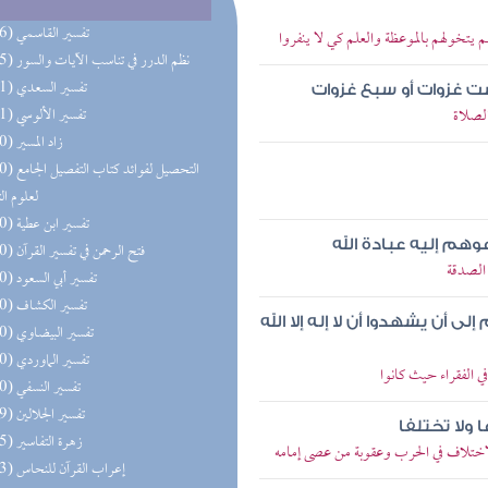
(186) تفسير القاسمي
يتخولهم بالموعظة والعلم كي لا ينفروا
(185) نظم الدرر في تناسب الآيات والسور
(181) تفسير السعدي
ت غزوات أو سبع غزوات
الصلاة
(181) تفسير الألوسي
(180) زاد المسير
(180) التحصيل لفو
لعلوم ال
(180) تفسير ابن عطية
هم إليه عبادة الله
(180) فتح الرحمن في تفسير القرآن
الصدقة
(180) تفسير أبي السعود
(180) تفسير الكشاف
أن يشهدوا أن لا إله إلا الله
(180) تفسير البيضاوي
(180) تفسير الماوردي
 الفقراء حيث كانوا
(180) تفسير النسفي
(179) تفسير الجلالين
ا ولا تختلفا
(135) زهرة التفاسير
اختلاف في الحرب وعقوبة من عصى إمامه
(113) إعراب القرآن للنحاس