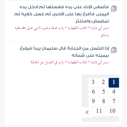
فأصغى الإناء على يده فغسلها ثم أدخل يده
اليمنى فأفرغ بها على الأخرى ثم غسل كفيه ثم
تمضمض واستنثر
سنن أبي داود > كتاب الطهارة > باب صفة وضوء النبي صلى الله عليه
وسلم
إذا اغتسل من الجنابة قال سليمان يبدأ فيفرغ
بيمينه على شماله
سنن أبي داود > كتاب الطهارة > باب في الغسل من الجنابة
3
2
1
6
5
4
9
8
7
11
10