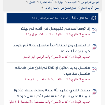
العرض الموضوعي
العبادات
طهارة
أقسام الطهارة
الغسل
تراجم الأعلام
سنن وآداب الغسل
غسل اليدين قبل إدخالهما في الإناء
عدد النتائج : 321
في البحث عن (غسل اليدين قبل إدخالهما في الإناء)
إذا توضأ أحدكم فليجعل في أنفه ثم لينثر
صحيح البخاري > كتاب الوضوء > باب الاستجمار وترا
إذا اغتسل من الجنابة بدأ فغسل يديه ثم يتوضأ
كما يتوضأ للصلاة
صحيح البخاري > كتاب الغسل > باب الوضوء قبل الغسل
فغسل يديه مرتين أو ثلاثا ثم أفرغ على شماله
فغسل مذاكيره
صحيح البخاري > كتاب الغسل > باب الغسل مرة واحدة
صببت للنبي صلى الله عليه وسلم غسلا فأفرغ
بيمينه على يساره فغسلهما ثم غسل فرجه
صحيح البخاري > كتاب الغسل > باب المضمضة والاستنشاق في الجنابة