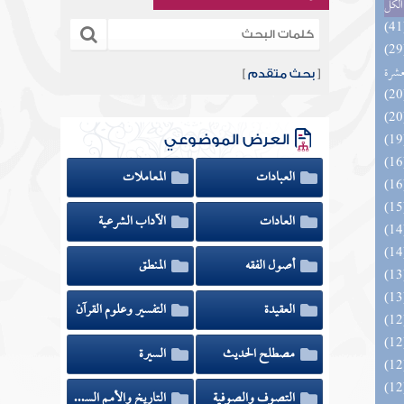
الكل
المهرة بالفوائد المبتكرة من أطراف
عشرة
[
بحث متقدم
]
العرض الموضوعي
العبادات
المعاملات
العادات
الآداب الشرعية
أصول الفقه
المنطق
العقيدة
التفسير وعلوم القرآن
مصطلح الحديث
السيرة
التصوف والصوفية
التاريخ والأمم السابقة