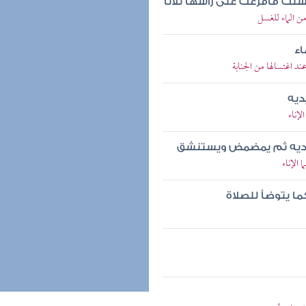
سلت فأفرغت على رأسها ثلاثا
ن الماء للغسل
اء
 اغتسالها من الجنابة
ديه
لإناء
 يديه ثم يمضمض ويستنشق
الإناء
ما يتوضأ للصلاة