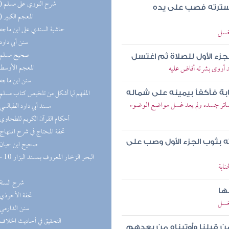
(10) شرح النووي على مسلم
سترته فصب على يده
(10) المعجم الكبير
(9) حاشية السندي على ابن ماجه
لغسل
(8) سنن أبي داود
(8) صحيح مسلم
جزء الأول للصلاة ثم اغتسل
(7) المعجم الأوسط
 أروى بشرته أفاض عليه
(7) سنن ابن ماجه
(5) المفهم لما أشكل من تلخيص كتاب مسلم
بة فأكفأ بيمينه على شماله
ائر جسده ولم يعد غسل مواضع الوضوء
(5) مسند أبي داود الطيالسي
(4) أحكام القرآن الكريم للطحاوي
(4) تحفة المحتاج في شرح المنهاج
بثوب الجزء الأول وصب على
(4) صحيح ابن حبان
ابة
(4) شرح السنة
ها
(4) تحفة الأحوذي
غسل
(4) سنن الدارمي
(3) التحقيق في أحاديث الخلاف
 من قبلنا وأوتيناه من بعدهم