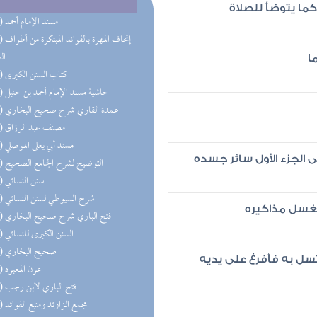
كما يتوضأ للصلاة
(41) مسند الإمام أحمد
(29) إتحاف 
ال
ا
(20) كتاب السنن الكبرى
(20) حاشية مسند الإمام أحمد بن حنبل
(19) عمدة القاري شرح صحيح البخاري
(16) مصنف عبد الرزاق
(16) مسند أبي يعلى الموصلي
 الجزء الأول سائر جسده
(15) التوضيح لشرح الجامع الصحيح
(14) سنن النسائي
(14) شرح السيوطي لسنن النسائي
فغسل مذاكيره
(13) فتح الباري شرح صحيح البخاري
(13) السنن الكبرى للنسائي
(12) صحيح البخاري
سل به فأفرغ على يديه
(12) عون المعبود
(12) فتح الباري لابن رجب
(12) مجمع الزاوئد ومنبع الفوائد