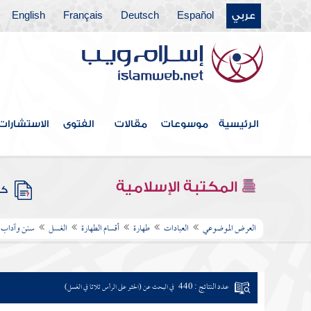
عربي
Español
Deutsch
Français
English
الرئيسية
موسوعات
مقالات
الفتوى
الاستشارات
المكتبة الإسلامية
كتب
العرض الموضوعي
العبادات
طهارة
أقسام الطهارة
الغسل
سنن وآداب 
عدد النتائج : 440
في البحث عن (الحثو على الرأس ثلاثا في الغسل)