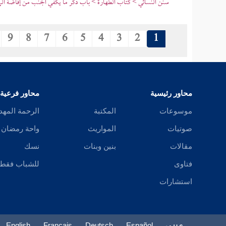
سنن النسائي > كتاب الطهارة > باب ذكر ما يكفي الجنب من إفاضة الما
9
8
7
6
5
4
3
2
1
محاور رئيسية
محاور فرعية
موسوعات
المكتبة
الرحمة المهد
صوتيات
المواريث
واحة رمضان
مقالات
بنين وبنات
نسك
فتاوى
للشباب فقط
استشارات