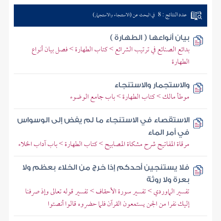
عدد النتائج : 8
في البحث عن (الاستنجاء والاستجمار)
بيان أنواعها ( الطهارة )
بدائع الصنائع في ترتيب الشرائع > كتاب الطهارة > فصل بيان أنواع
الطهارة
والاستجمار والاستنجاء
موطأ مالك > كتاب الطهارة > باب جامع الوضوء
الاستقصاء في الاستنجاء ما لم يفض إلى الوسواس
في أمر الماء
مرقاة المفاتيح شرح مشكاة المصابيح > كتاب الطهارة > باب آداب الخلاء
فلا يستنجين أحدكم إذا خرج من الخلاء بعظم ولا
بعرة ولا روثة
تفسير الماوردي > تفسير سورة الأحقاف > تفسير قوله تعالى وإذ صرفنا
إليك نفرا من الجن يستمعون القرآن فلما حضروه قالوا أنصتوا