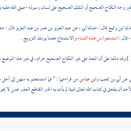
غير وجه النكاح الصحيح أو الملك الصحيح على لسان رسوله - صلى الله عليه و
ابن وكيع
قال : حدثنا أبي ، عن
عبد العزيز بن عمر بن عبد العزيز
قال : حد
 قال :
استمتعوا من هذه النساء
والاستمتاع عندنا يومئذ التزويج .
وقد دللنا على أن المتعة على غير النكاح الصحيح حرام ، في غير هذا الموضع من
ي عن
أبي بن كعب
وابن عباس
من قراءتهما : " فما استمتعتم به منهن إلى أ
حد أن يلحق في كتاب الله تعالى شيئا لم يأت به الخبر القاطع العذر عمن لا يجو