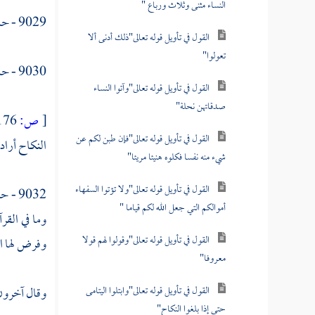
النساء مثنى وثلاث ورباع "
9029 - حدثنا
القول في تأويل قوله تعالى"ذلك أدنى ألا
تعولوا"
9030 - حدثني
القول في تأويل قوله تعالى"وآتوا النساء
صدقاتهن نحلة"
[
ص:
176 ]
القول في تأويل قوله تعالى"فإن طبن لكم عن
النكاح أراد 
شيء منه نفسا فكلوه هنيئا مريئا"
القول في تأويل قوله تعالى"ولا تؤتوا السفهاء
9032 - حدثني يونس قال : أخبرنا
أموالكم التي جعل الله لكم قياما "
وما في القر
القول في تأويل قوله تعالى"وقولوا لهم قولا
وفرض لها الم
معروفا"
القول في تأويل قوله تعالى"وابتلوا اليتامى
وقال آخرون 
حتى إذا بلغوا النكاح"