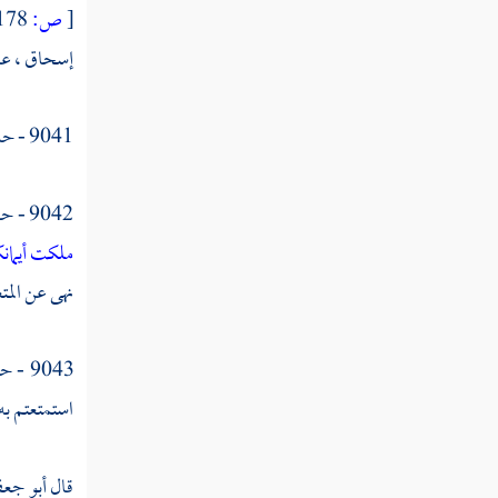
[
ص:
178 ]
القول في تأويل قوله تعالى " وإن كانت
إسحاق ،
ع
واحدة فلها النصف "
القول في تأويل قوله تعالى " فإن لم يكن له
9041 - حدثنا
ولد وورثه أبواه فلأمه الثلث "
القول في تأويل قوله تعالى " فإن كان له إخوة
9042 - حدثنا
فلأمه السدس "
ملكت أيمان
القول في تأويل قوله تعالى " من بعد وصية
نهى عن المتع
يوصي بها أو دين "
القول في تأويل قوله تعالى " آباؤكم وأبناؤكم
9043 - حدثني
لا تدرون أيهم أقرب لكم نفعا "
استمتعتم به
القول في تأويل قوله تعالى " فريضة من الله
إن الله كان عليما حكيما "
قال
أبو جع