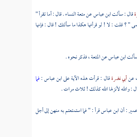
ة
قال : سألت
ابن عباس
عن متعة النساء . قال : أما تقرأ "
مى " ؟ قلت : لا ! لو قرأتها هكذا ما سألتك ! قال : فإنها
سألت
ابن عباس
عن المتعة ، فذكر نحوه .
،
عن
أبي نضرة
قال : قرأت هذه الآية على
ابن عباس
:
فما
 : والله لأنزلها الله كذلك ! ثلاث مرات .
مير
: أن
ابن عباس
قرأ : " فما استمتعتم به منهن إلى أجل