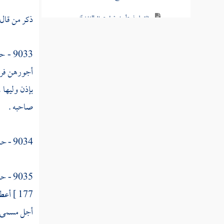
ذكر من قال
القول في تأويل قوله تعالى"فإن آنستم منهم
رشدا"
9033 - حدثنا
القول في تأويل قوله تعالى"فادفعوا إليهم
أموالهم ولا تأكلوها إسرافا"
أجورهن فريض
بإذن وليها 
القول في تأويل قوله تعالى"وبدارا أن يكبروا"
صاحبه .
القول في تأويل قوله تعالى"ومن كان غنيا
فليستعفف ومن كان فقيرا فليأكل بالمعروف"
9034 - حدثني
القول في تأويل قوله تعالى"فإذا دفعتم إليهم
أموالهم فأشهدوا عليهم"
9035 - حدثنا
القول في تأويل قوله تعالى"وكفى بالله
177 ]
أعط
حسيبا"
أجل مسمى "
القول في تأويل قوله تعالى" للرجال نصيب