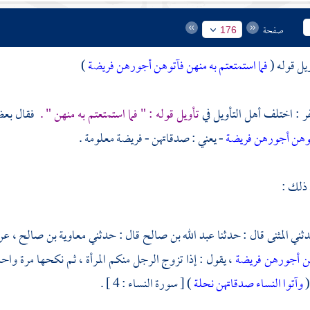
صفحة
176
ويل قوله (
فما استمتعتم به منهن فآتوهن أجورهن فريضة
)
فر
: اختلف أهل التأويل في
تأويل قوله : " فما استمتعتم به منهن " .
فقال بعضه
وهن أجورهن فريضة
- يعني : صدقاتهن - فريضة معلومة .
 ذلك :
المثنى
قال : حدثنا
عبد الله بن صالح
قال : حدثني
معاوية بن صالح ،
عن
هن أجورهن فريضة
، يقول : إذا تزوج الرجل منكم المرأة ، ثم نكحها مرة وا
(
وآتوا النساء صدقاتهن نحلة
) [ سورة النساء : 4 ] .