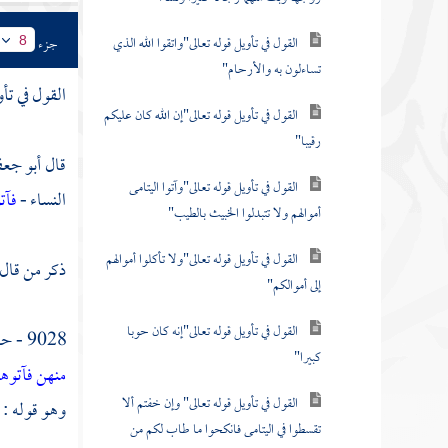
القول في تأويل قوله تعالى"واتقوا الله الذي
جزء
8
تساءلون به والأرحام"
القول في تأ
القول في تأويل قوله تعالى"إن الله كان عليكم
رقيبا"
قال
أبو جع
القول في تأويل قوله تعالى"وآتوا اليتامى
النساء -
فآت
أموالهم ولا تتبدلوا الخبيث بالطيب"
القول في تأويل قوله تعالى"ولا تأكلوا أموالهم
ذكر من قال
إلى أموالكم"
القول في تأويل قوله تعالى"إنه كان حوبا
9028 - حدثني
كبيرا"
منهن فآتو
القول في تأويل قوله تعالى" وإن خفتم ألا
وهو قوله : 
تقسطوا في اليتامى فانكحوا ما طاب لكم من