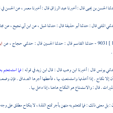
الحسن بن يحيى
قال : أخبرنا
عبد الرزاق
قال : أخبرنا
معمر ،
عن
الحسن
في 
المثنى
قال : حدثنا
أبو حذيفة
قال : حدثنا
شبل ،
عن
ابن أبي نجيح ،
عن
مجا
9031 - حدثنا
القاسم
قال : حدثنا
الحسين
قال : حدثني
حجاج ،
عن
اب
.
ابن وهب
قال : قال
ابن زيد
في قوله :
فما استمتعتم 
آن إلا نكاح . إذا أخذتها واستمتعت بها ، فأعطها أجرها الصداق . فإن وضعت
يراث . قال : والاستمتاع هو النكاح هاهنا ، إذا دخل بها .
: بل معنى ذلك : فما تمتعتم به منهن بأجر تمتع اللذة ، لا بنكاح مطلق على وج