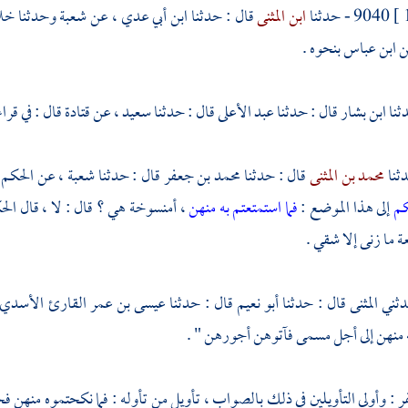
9040 - حدثنا
ابن المثنى
قال : حدثنا
ابن أبي عدي ،
عن
شعبة
وحدثنا
خلا
ن
ابن عباس
بنحوه .
ابن بشار
قال : حدثنا
عبد الأعلى
قال : حدثنا
سعيد ،
عن
قتادة
قال : في قرا
محمد بن المثنى
قال : حدثنا
محمد بن جعفر
قال : حدثنا
شعبة ،
عن
الحكم
كم
إلى هذا الموضع :
فما استمتعتم به منهن
، أمنسوخة هي ؟ قال : لا ، قال
الح
ة ما زنى إلا شقي .
المثنى
قال : حدثنا
أبو نعيم
قال : حدثنا
عيسى بن عمر القارئ الأسدي
 منهن إلى أجل مسمى فآتوهن أجورهن " .
فر
: وأولى التأويلين في ذلك بالصواب ، تأويل من تأوله : فما نكحتموه منهن ف