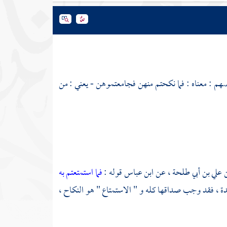
م : معناه : فما نكحتم منهن فجامعتموهن - يعني : من
علي بن أبي طلحة ،
عن
ابن عباس
قوله :
فما استمتعتم به
حدة ، فقد وجب صداقها كله و " الاستمتاع " هو النكاح ،