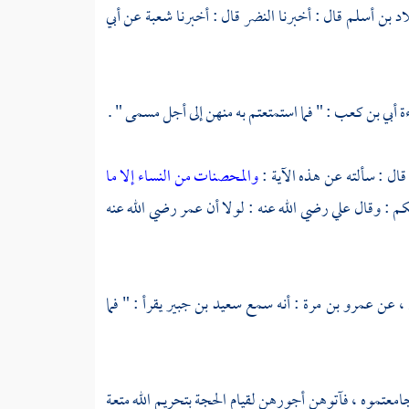
د بن أسلم
قال : أخبرنا
النضر
قال : أخبرنا
شعبة
عن
أبي
ءة
أبي بن كعب
: " فما استمتعتم به منهن إلى أجل مسمى " .
قال : سألته عن هذه الآية :
والمحصنات من النساء إلا ما
كم
: وقال
علي
رضي الله عنه : لولا أن
عمر
رضي الله عنه
 ،
عن
عمرو بن مرة
: أنه سمع
سعيد بن جبير
يقرأ : " فما
جامعتموه ، فآتوهن أجورهن لقيام الحجة بتحريم الله متعة