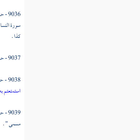
مما ترك الوالدان والأقربون "
9036 - حدثنا
القول في تأويل قوله تعالى " وإذا حضر
سورة النساء 
القسمة أولو القربى واليتامى والمساكين فارزقوهم
كذا .
منه "
القول في تأويل قوله تعالى " وليخش الذين لو
9037 - حدثنا
تركوا من خلفهم ذرية ضعافا خافوا عليهم
فليتقوا الله "
9038 - حدثنا
القول في تأويل قوله تعالى " إن الذين يأكلون
استمتعتم به
أموال اليتامى ظلما إنما يأكلون في بطونهم نارا "
القول في تأويل قوله تعالى " يوصيكم الله في
9039 - حدثنا
أولادكم للذكر مثل حظ الأنثيين "
مسمى " .
القول في تأويل قوله تعالى " فإن كن نساء
فوق اثنتين فلهن ثلثا ما ترك "