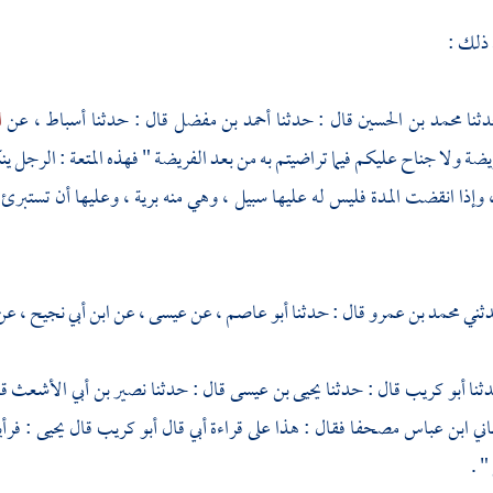
 ذلك :
محمد بن الحسين
قال : حدثنا
أحمد بن مفضل
قال : حدثنا
أسباط ،
عن
ا
ة ولا جناح عليكم فيما تراضيتم به من بعد الفريضة " فهذه المتعة : الرجل 
، وإذا انقضت المدة فليس له عليها سبيل ، وهي منه برية ، وعليها أن تستبرئ
محمد بن عمرو
قال : حدثنا
أبو عاصم ،
عن
عيسى ،
عن
ابن أبي نجيح ،
عن
أبو كريب
قال : حدثنا
يحيى بن عيسى
قال : حدثنا
نصير بن أبي الأشعث
ق
اني
ابن عباس
مصحفا فقال : هذا على قراءة
أبي
قال
أبو كريب
قال
يحيى
: فر
 .