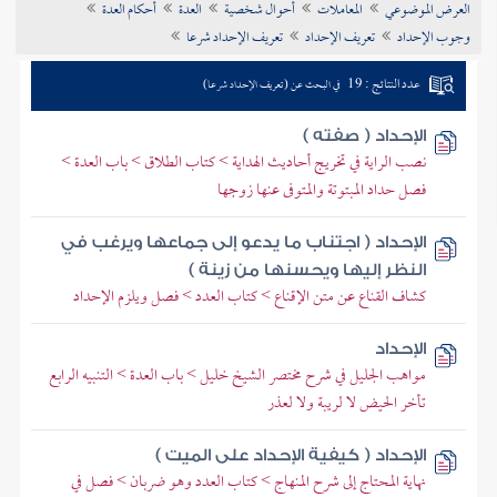
العرض الموضوعي
المعاملات
أحوال شخصية
العدة
أحكام العدة
تراجم الأعلام
وجوب الإحداد
تعريف الإحداد
تعريف الإحداد شرعا
عدد النتائج : 19
في البحث عن (تعريف الإحداد شرعا)
الإحداد ( صفته )
نصب الراية في تخريج أحاديث الهداية > كتاب الطلاق > باب العدة >
فصل حداد المبتوتة والمتوفى عنها زوجها
الإحداد ( اجتناب ما يدعو إلى جماعها ويرغب في
النظر إليها ويحسنها من زينة )
كشاف القناع عن متن الإقناع > كتاب العدد > فصل ويلزم الإحداد
الإحداد
مواهب الجليل في شرح مختصر الشيخ خليل > باب العدة > التنبيه الرابع
تأخر الحيض لا لريبة ولا لعذر
الإحداد ( كيفية الإحداد على الميت )
نهاية المحتاج إلى شرح المنهاج > كتاب العدد وهو ضربان > فصل في