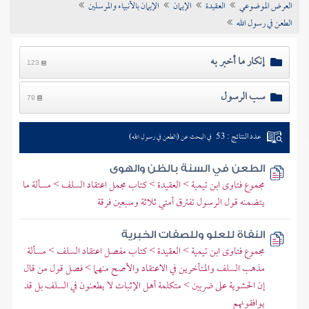
العرض الموضوعي
العقيدة
الإيمان
الإيمان بالأنبياء والمرسلين
تراجم الأعلام
الطعن في رسول الله
إنكار ما أخبر به
123
سب الرسول
79
عدد النتائج : 53
في البحث عن (الطعن في رسول الله)
الطعن في السنة بالظن والهوى
مجموع فتاوى ابن تيمية > العقيدة > كتاب مجمل اعتقاد السلف > مسألة ما
يتضمنه قول الرسول تفترق أمتي ثلاثة وسبعين فرقة
النفاة للعلو وللصفات الخبرية
مجموع فتاوى ابن تيمية > العقيدة > كتاب مفصل اعتقاد السلف > مسألة
مذهب السلف والمتأخرين في الاعتقاد والأصح منهما > فصل قول من قال
إن الحشوية على ضربين > متكلمة أهل الإثبات لا يطعنون في السلف بل قد
يوافقونهم