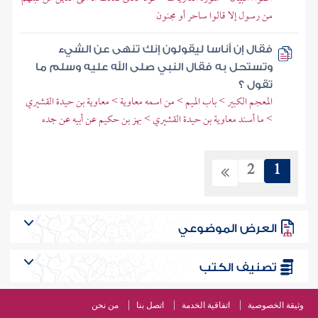
من رسول إلا قالوا ساحر أو مجنون
فقال إن أناسا ليقولون إنك تنهى عن الشيء
وتستحل به فقال النبي صلى الله عليه وسلم ما
تقول ؟
المعجم الكبير > باب الميم > من اسمه معاوية > معاوية بن حيدة القشيري
> ما أسند معاوية بن حيدة القشيري > بهز بن حكيم عن أبيه عن جده
2
1
العرض الموضوعي
تصنيف الكتب
وثيقة الخصوصية
اتفاقية الخدمة
اتصل بنا
من نحن