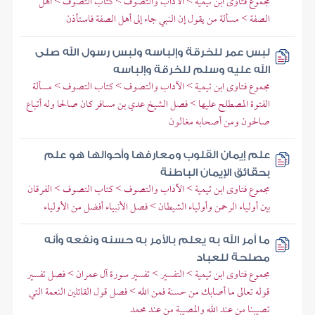
مجموع فتاوى ابن تيمية > الآداب والتصوف > كتاب التصوف > أهل
الصفة > مسألة من يقول إن النبي جاء إلى أهل الصفة فاستأذن
لبس عمر للخرقة وإلباسه ولبس رسول الله صلى
الله عليه وسلم للخرقة وإلباسه
مجموع فتاوى ابن تيمية > الآداب والتصوف > كتاب التصوف > مسألة
الفتوة المصطلح عليها > فصل الشيخ عدي بن مسافر كان صالحا وله أتباع
صالحون ومن أصحابه مغالون
علم إيمان القلوب ومعارفها وأحوالها هو علم
بحقائق الإيمان الباطنة
مجموع فتاوى ابن تيمية > الآداب والتصوف > كتاب التصوف > الفرقان
بين أولياء الرحمن وأولياء الشيطان > فصل الأنبياء أفضل من الأولياء
ما أمر الله به يعلم بالأمر به حسنه ونفعه وأنه
مصلحة للعباد
مجموع فتاوى ابن تيمية > التفسير > تفسير سورة آل عمران > فصل تفسير
قوله تعالى ما أصابك من حسنة فمن الله > فصل قول القائلين النعمة التي
تصيبنا من عند الله والمصيبة من عند محمد