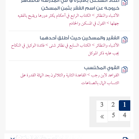
اعتاد السكنى بالأجرة أو في المدرسة فالظاهر
خروجه عن اسم الفقر بثمن المسكن
الأشباه والنظائر > الكتاب الرابع في أحكام يكثر دورها ويقبح بالفقيه
جهلها > القول في المسكن والخادم
الفقير والمسكين حيث أطلق أحدهما
الأشباه والنظائر > الكتاب السابع في نظائر شتى > فائدة الوكيل في النكاح
يجب عليه ذكر الموكل
القوي المكتسب
القواعد لابن رجب > القاعدة الثانية والثلاثون بعد المائة القدرة على
اكتساب المال بالصناعات
3
2
1
5
4