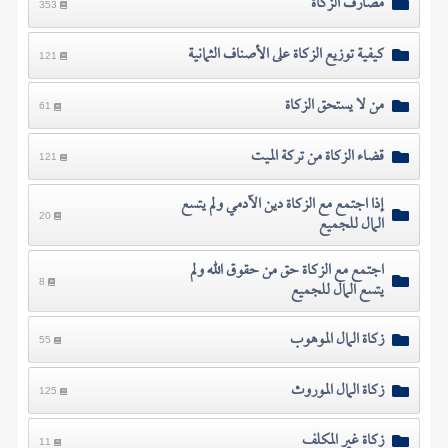
مصارف الزكاة
353
كيفية توزيع الزكاة على الأصناف الثمانية
121
من لا يستحق الزكاة
61
قضاء الزكاة من تركة الميت
121
إذا اجتمع مع الزكاة دين الآدمي ولم يتسع
المال للجميع
20
اجتمع مع الزكاة حق من حقوق الله ولم
يتسع المال للجميع
8
زكاة المال الموهوب
55
زكاة المال الموروث
125
زكاة غير المكلف
11