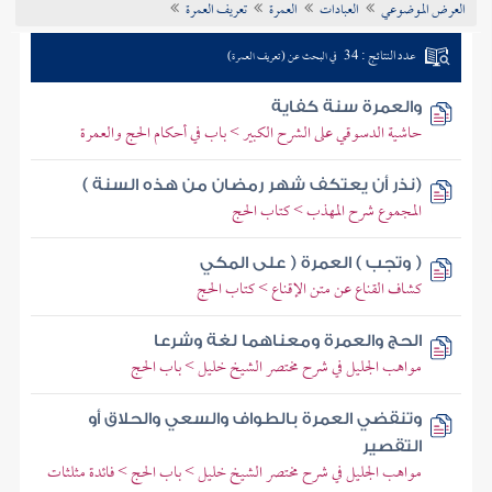
العرض الموضوعي
العبادات
العمرة
تعريف العمرة
تراجم الأعلام
عدد النتائج : 34
في البحث عن (تعريف العمرة)
والعمرة سنة كفاية
حاشية الدسوقي على الشرح الكبير > باب في أحكام الحج والعمرة
(نذر أن يعتكف شهر رمضان من هذه السنة )
المجموع شرح المهذب > كتاب الحج
( وتجب ) العمرة ( على المكي
كشاف القناع عن متن الإقناع > كتاب الحج
الحج والعمرة ومعناهما لغة وشرعا
مواهب الجليل في شرح مختصر الشيخ خليل > باب الحج
وتنقضي العمرة بالطواف والسعي والحلاق أو
التقصير
مواهب الجليل في شرح مختصر الشيخ خليل > باب الحج > فائدة مثلثات