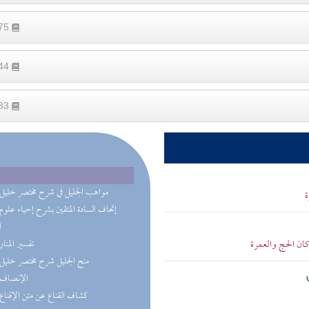
475
144
583
(3) مواهب الجليل في شرح مختصر خليل
ة
ا
كان الحج والعمرة
(2) تفسير المنار
(2) منح الجليل شرح مختصر خليل
(1) الإنصاف
(1) كشاف القناع عن متن الإقناع