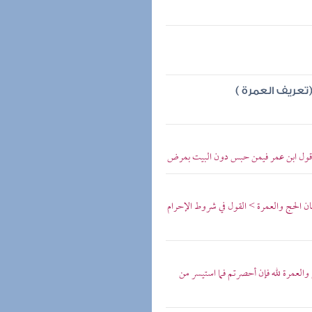
تعريف العمرة )
 قول ابن عمر فيمن حبس دون البيت بمرض
ركان الحج والعمرة > القول في شروط الإحرام
ج والعمرة لله فإن أحصرتم فما استيسر من