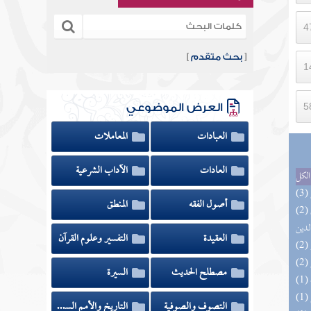
[
بحث متقدم
]
العرض الموضوعي
العبادات
المعاملات
العادات
الآداب الشرعية
الكل
أصول الفقه
المنطق
(2) إتحاف السادة المتقين بشرح إحياء علوم
لدين
العقيدة
التفسير وعلوم القرآن
مصطلح الحديث
السيرة
التصوف والصوفية
التاريخ والأمم السابقة