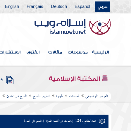
عربي
Español
Deutsch
Français
English
الرئيسية
موسوعات
مقالات
الفتوى
الاستشارات
المكتبة الإسلامية
كتب
العرض الموضوعي
العبادات
طهارة
التطهير بالمسح
المسح على الخفين
ا
عدد النتائج : 124
في البحث عن (المقدار المجزئ في المسح على الخفين)