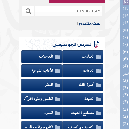
الكل
[
بحث متقدم
]
العرض الموضوعي
العبادات
المعاملات
(4) إتحاف السادة المتقين بشرح إحياء علوم
العادات
الآداب الشرعية
لدين
أصول الفقه
المنطق
العقيدة
التفسير وعلوم القرآن
مصطلح الحديث
السيرة
التصوف والصوفية
التاريخ والأمم السابقة