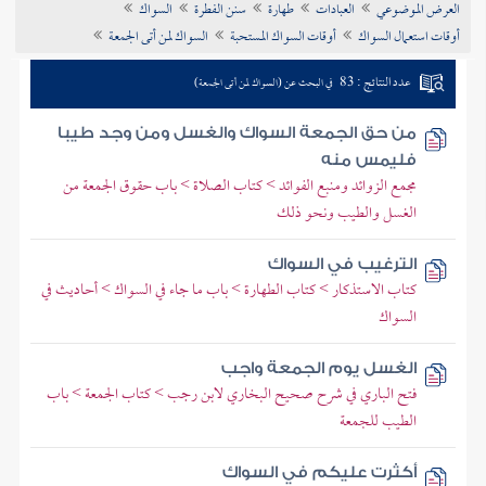
العرض الموضوعي
العبادات
طهارة
سنن الفطرة
السواك
تراجم الأعلام
أوقات استعمال السواك
أوقات السواك المستحبة
السواك لمن أتى الجمعة
عدد النتائج : 83
في البحث عن (السواك لمن أتى الجمعة)
من حق الجمعة السواك والغسل ومن وجد طيبا
فليمس منه
مجمع الزوائد ومنبع الفوائد > كتاب الصلاة > باب حقوق الجمعة من
الغسل والطيب ونحو ذلك
الترغيب في السواك
كتاب الاستذكار > كتاب الطهارة > باب ما جاء في السواك > أحاديث في
السواك
الغسل يوم الجمعة واجب
فتح الباري في شرح صحيح البخاري لابن رجب > كتاب الجمعة > باب
الطيب للجمعة
أكثرت عليكم في السواك