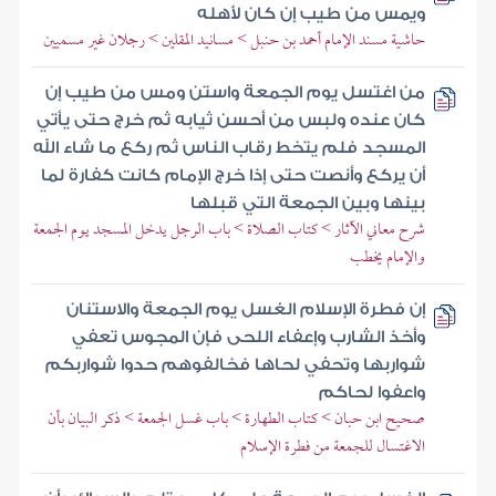
ويمس من طيب إن كان لأهله
حاشية مسند الإمام أحمد بن حنبل > مسانيد المقلين > رجلان غير مسميين
من اغتسل يوم الجمعة واستن ومس من طيب إن
كان عنده ولبس من أحسن ثيابه ثم خرج حتى يأتي
المسجد فلم يتخط رقاب الناس ثم ركع ما شاء الله
أن يركع وأنصت حتى إذا خرج الإمام كانت كفارة لما
بينها وبين الجمعة التي قبلها
شرح معاني الآثار > كتاب الصلاة > باب الرجل يدخل المسجد يوم الجمعة
والإمام يخطب
إن فطرة الإسلام الغسل يوم الجمعة والاستنان
وأخذ الشارب وإعفاء اللحى فإن المجوس تعفي
شواربها وتحفي لحاها فخالفوهم حدوا شواربكم
واعفوا لحاكم
صحيح ابن حبان > كتاب الطهارة > باب غسل الجمعة > ذكر البيان بأن
الاغتسال للجمعة من فطرة الإسلام