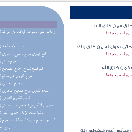
لخلق فمن خلق الله
(36) إتحاف 
ا يقوله من وجدها
ال
(34) مسند الإمام أحمد
حتى يقول له من خلق ربك
ا يقوله من وجدها
(22) فتح الباري شرح صحيح البخاري
(21) صحيح مسلم
(21) التوضيح لشرح الجامع الصحيح
ه فمن خلق الله
ا يقوله من وجدها
(21) شرح النووي على مسلم
(20) صحيح البخاري
(20) عمدة القاري شرح صحيح البخاري
(19) السنن الكبرى للنسائي
(18) المفهم لما أشكل من تلخيص كتاب مسلم
(15) حاشية مسند الإمام أحمد بن حنبل
(12) السر
مسلم بن ال
 فيأتون آدم فيقولون له