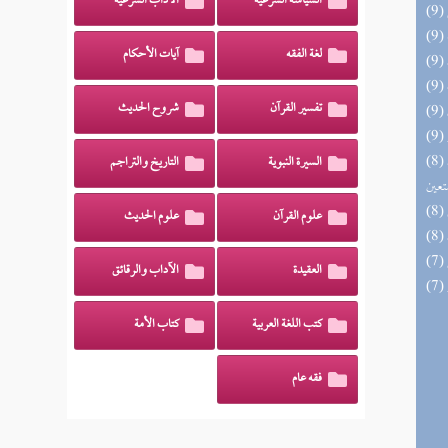
السياسة الشرعية
الآداب الشرعية
لغة الفقه
آيات الأحكام
تفسير القرآن
شروح الحديث
(8) مدارج السالكين بين منازل إياك نعبد وإياك
السيرة النبوية
التاريخ والتراجم
تعين
علوم القرآن
علوم الحديث
العقيدة
الآداب والرقائق
كتب اللغة العربية
كتاب الأمة
فقه عام