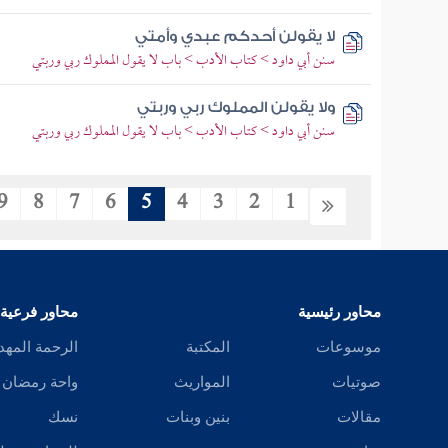
لا يقولن أحدكم عبدي وأمتي
سنن أبي داود > كتاب الأدب > باب لا يقول المملوك ربي وربتي
ولا يقولن المملوك ربي وربتي
سنن أبي داود > كتاب الأدب > باب لا يقول المملوك ربي وربتي
9
8
7
6
5
4
3
2
1
محاور رئيسية
محاور فرعية
موسوعات
المكتبة
الرحمة المهد
صوتيات
المواريث
واحة رمضان
مقالات
بنين وبنات
نسك