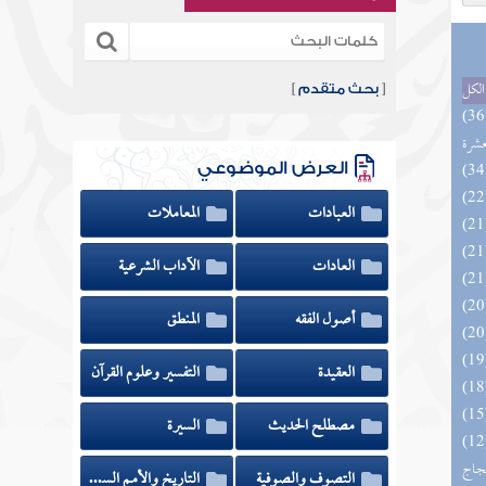
الكل
[
بحث متقدم
]
المهرة بالفوائد المبتكرة من أطراف
عشرة
العرض الموضوعي
العبادات
المعاملات
العادات
الآداب الشرعية
أصول الفقه
المنطق
العقيدة
التفسير وعلوم القرآن
مصطلح الحديث
السيرة
اج الوهاج من كشف مطالب صحيح
حجاج
التصوف والصوفية
التاريخ والأمم السابقة