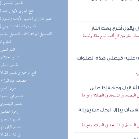
(11) تفسير القاسمي
(11) فتح الباري لابن رجب
(10) نظم الدرر في تناسب الآيات والسور
(10) الأسماء والصفات للبيهقي
يقول أخرج بعث النار
عث النار من كل ألف تسع مائة وتسعة
لعلوم ال
(9) الدر المنثور
(9) تفسير الجلالين
ه عليه فيصلي هذه الصلوات
(9) تفسير النسفي
(9) فتح الرحمن في تفسير القرآن
ه
(9) مصنف عبد الرزاق
(9) عون المعبود
له قبل وجهه إذا صلى
البصاق في المسجد في الصلاة وغيرها
(9) تفسير أبي السعود
(9) تفسير البيضاوي
ى أن يبزق الرجل عن يمينه
(9) زهرة التفاسير
(9) تفسير السعدي
البصاق في المسجد في الصلاة وغيرها
(9) تفسير الماوردي
(9) في ظلال القرآن