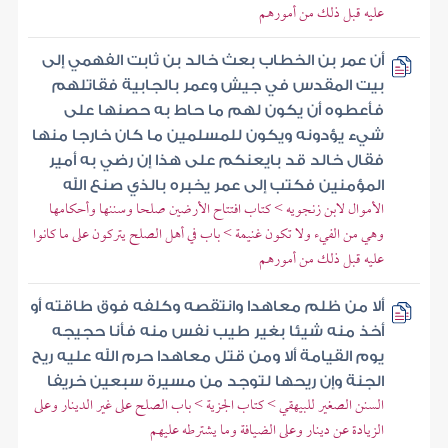
عليه قبل ذلك من أمورهم
أن عمر بن الخطاب بعث خالد بن ثابت الفهمي إلى
بيت المقدس في جيش وعمر بالجابية فقاتلهم
فأعطوه أن يكون لهم ما حاط به حصنها على
شيء يؤدونه ويكون للمسلمين ما كان خارجا منها
فقال خالد قد بايعنكم على هذا إن رضي به أمير
المؤمنين فكتب إلى عمر يخبره بالذي صنع الله
الأموال لابن زنجويه > كتاب افتتاح الأرضين صلحا وسننها وأحكامها
وهي من الفيء ولا تكون غنيمة > باب في أهل الصلح يتركون على ما كانوا
عليه قبل ذلك من أمورهم
ألا من ظلم معاهدا وانتقصه وكلفه فوق طاقته أو
أخذ منه شيئا بغير طيب نفس منه فأنا حجيجه
يوم القيامة ألا ومن قتل معاهدا حرم الله عليه ريح
الجنة وإن ريحها لتوجد من مسيرة سبعين خريفا
السنن الصغير للبيهقي > كتاب الجزية > باب الصلح على غير الدينار وعلى
الزيادة عن دينار وعلى الضيافة وما يشترطه عليهم