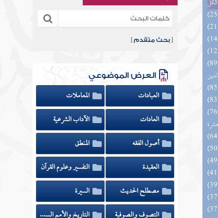
الكل
[
بحث متقدم
]
 السادة المتقين بشرح إحياء علوم
لدين
العرض الموضوعي
العبادات
المعاملات
المهرة بالفوائد المبتكرة من أطراف
العادات
الآداب الشرعية
عشرة
أصول الفقه
المنطق
العقيدة
التفسير وعلوم القرآن
مصطلح الحديث
السيرة
التصوف والصوفية
التاريخ والأمم السابقة