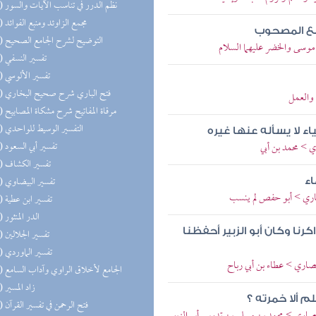
(37) نظم الدرر في تناسب الآيات والسور
(33) مجمع الزاوئد ومنبع الفوائد
ضع المصحوب
(29) التوضيح لشرح الجامع الصحيح
موسى والخضر عليهما السلام
(29) تفسير النسفي
(27) تفسير الألوسي
(27) فتح الباري شرح صحيح البخاري
 والعمل
(26) مرقاة المفاتيح شرح مشكاة المصابيح
(25) التفسير الوسيط للواحدي
اء لا يسأله عنها غيره
(24) تفسير أبي السعود
ي > محمد بن أبي
(23) تفسير الكشاف
(23) تفسير البيضاوي
اء
نصاري > أبو حفص لم ينسب
(23) تفسير ابن عطية
(22) الدر المنثور
كرنا وكان أبو الزبير أحفظنا
(22) تفسير الجلالين
(22) تفسير الماوردي
أنصاري > عطاء بن أبي رباح
(22) الجامع لأخلاق الراوي وآداب السامع
(22) زاد المسير
م ألا خمرته ؟
(22) فتح الرحمن في تفسير القرآن