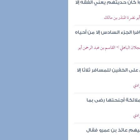
 كان حديثهم يعني الفقه إلا
أبو نضرة المنذر بن مالك
 الجزء السادس إلا من أحياه
جلان الباهلي > القاسم بن عبد الرحمن أبو
ى الخفين للمسافر ثلاثا إلا
رادي
لائكة أجنحتها رضى بما
رادي
هم عائذ بن عمرو فقال