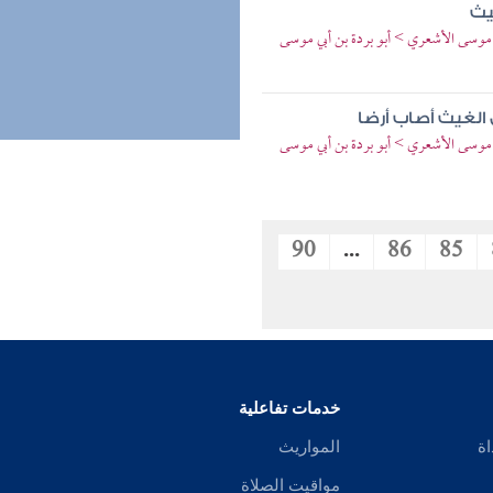
يث
بو موسى الأشعري > أبو بردة بن أبي موسى
 الغيث أصاب أرضا
بو موسى الأشعري > أبو بردة بن أبي موسى
90
...
86
85
خدمات تفاعلية
اة
المواريث
مواقيت الصلاة