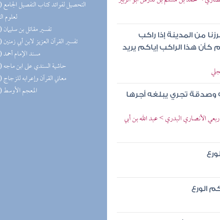
لأنصاري > محمد بن مسلم بن تدرس أبو الزبير
(22) التحص
لعلوم ال
(21) تفسير مقاتل بن سليمان
نا من المدينة إذا راكب
(21) تفسير القرآن العزيز لابن أبي زمنين
 كأن هذا الراكب إياكم يريد
(21) مسند الإمام أحمد
(20) حاشية السندي على ابن ماجه
جلي
(18) معاني القرآن وإعرابه للزجاج
(18) المعجم الأوسط
ه وصدقة تجري يبلغه أجرها
 ربعي الأنصاري البدري > عبد الله بن أبي
ورع
م الورع