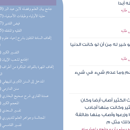
 أبدا
(250) جامع بيان العلم وفضله لابن عبد البر
ى طلبه
(217) حلية الأولياء وطبقات الأصفياء
(147) فيض القدير
ى طلبه
(125) الفقيه والمتفقه
(89) إتحاف
ا
 خير له من أن لو كانت الدنيا
(85) التفسير الكبير
ى طلبه
(83) الجامع لشعب الإيمان
(76) إتحاف 
لم وما عدم شيء في شيء
ال
(64) المدخل إلى السنن الكبرى للبيهقي
(50) سنن الدارمي
(49) عمدة القاري شرح صحيح البخاري
 الكثير أصاب أرضا وكان
(41) المعجم الكبير
ثير وكانت منها أجادب
(39) تفسير السعدي
 وزرعوا وأصاب منها طائفة
(37) المجالسة وجواهر العلم للدينوري
فذلك مثل م
(37) تفسير القاسمي
يه وسلم ولزوم متابعته وإحياء سنته