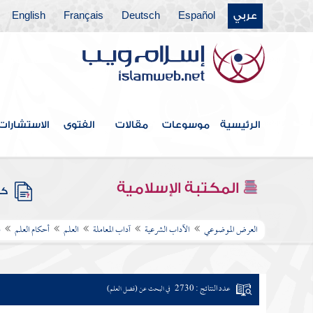
عربي
Español
Deutsch
Français
English
الرئيسية
موسوعات
مقالات
الفتوى
الاستشارات
المكتبة الإسلامية
كتب
العرض الموضوعي
الآداب الشرعية
آداب المعاملة
العلم
أحكام العلم
ف
عدد النتائج : 2730
في البحث عن (فضل العلم)