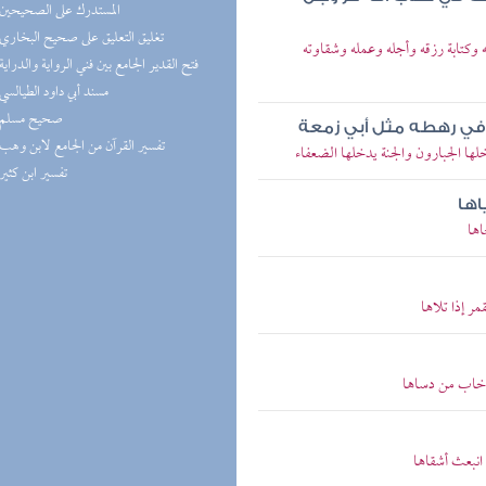
(2) المستدرك على الصحيحين
(2) تغليق التعليق على صحيح البخاري
وكتابة رزقه وأجله وعمله وشقاوته
(2) فتح القدير الجامع بين فني الرواية والدراية
(2) مسند أبي داود الطيالسي
(2) صحيح مسلم
ع في رهطه مثل أبي زمعة
(2) تفسير القرآن من الجامع لابن وهب
ها الجبارون والجنة يدخلها الضعفاء
(2) تفسير ابن كثير
اها
ها
ر إذا تلاها
د خاب من دساها
انبعث أشقاها