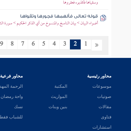
وسقياها فكذبوه فعقروها
قوله تعالى فألهمها فجورها وتقواها
أضواء البيان > بيان الناسخ والمنسوخ من آي الذكر الحكيم > سورة ا
9
8
7
6
5
4
3
2
1
محاور رئيسية
محاور فرعية
موسوعات
المكتبة
الرحمة المهد
صوتيات
المواريث
واحة رمضان
مقالات
بنين وبنات
نسك
فتاوى
للشباب فقط
استشارات