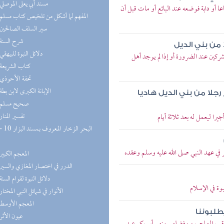
(2) مسند أبي يعلى الموصلي
أو دابة فوضعه عند البائع أو مات قبل أن
(2) المفهم لما أشكل من تلخيص كتاب مسلم
(2) سير السلف الصالحين
(2) شرح السنة
 من بني الديل
(2) دلائل النبوة للبيهقي
كين عند الضرورة أو إذا لم يوجد أهل
(2) كتاب الشريعة
(2) تحفة الأحوذي
(2) الإبانة الكبرى لابن بطة
رجلا من بني الديل هاديا
(2) صحيح مسلم
(1) تفسير المنار
ا ليعمل له بعد ثلاثة أيام
ي عهد النبي صلى الله عليه وسلم وعقده
(1) المعجم الكبير
(1) الدرر في اختصار المغازي والسير
(1) دلائل النبوة لقوام السنة
ة في الإسلام
(1) الأنوار في شمائل النبي المختار
(1) المعجم الأوسط
يطلبوننا
(1) عيون الأثر