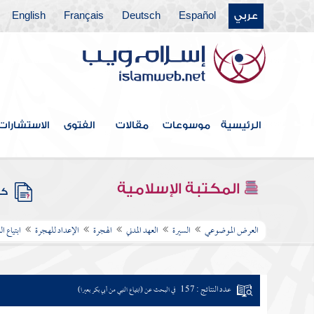
عربي
Español
Deutsch
Français
English
الرئيسية
موسوعات
مقالات
الفتوى
الاستشارات
المكتبة الإسلامية
كتب
العرض الموضوعي
السيرة
العهد المدني
الهجرة
الإعداد للهجرة
ابتياع ا
عدد النتائج : 157
في البحث عن (ابتياع النبي من أبي بكر بعيرا)