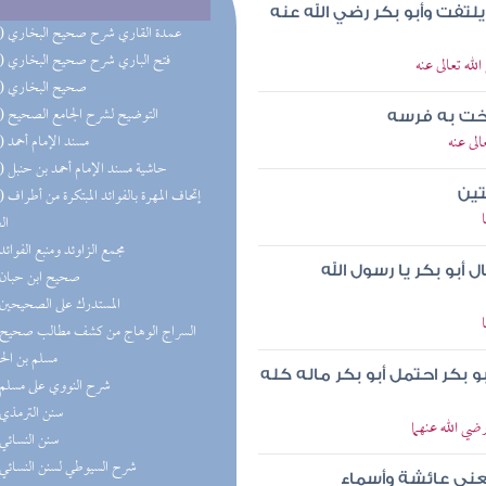
لتفت وأبو بكر رضي الله عنه
(16) عمدة القاري شرح صحيح البخاري
(16) فتح الباري شرح صحيح البخاري
ه تعالى عنه
(16) صحيح البخاري
(15) التوضيح لشرح الجامع الصحيح
اخت به فرسه
لى عنه
(13) مسند الإمام أحمد
(12) حاشية مسند الإمام أحمد بن حنبل
(12) إتحاف 
تين
ال
(6) مجمع الزاوئد ومنبع الفوائد
 أبو بكر يا رسول الله
(5) صحيح ابن حبان
(3) المستدرك على الصحيحين
مسلم بن ال
 بكر احتمل أبو بكر ماله كله
(2) شرح النووي على مسلم
(2) سنن الترمذي
ضي الله عنهما
(2) سنن النسائي
(2) شرح السيوطي لسنن النسائي
 يعني عائشة وأسماء