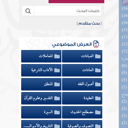
الكل
[
بحث متقدم
]
العرض الموضوعي
المهرة بالفوائد المبتكرة من أطراف
العبادات
المعاملات
عشرة
العادات
الآداب الشرعية
أصول الفقه
المنطق
(2) السراج الوهاج من كشف مطالب صحيح
حجاج
العقيدة
التفسير وعلوم القرآن
مصطلح الحديث
السيرة
التصوف والصوفية
التاريخ والأمم السابقة