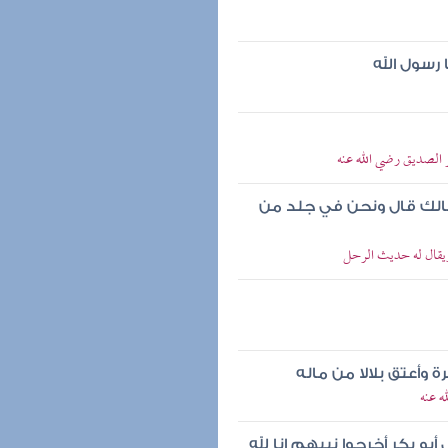
 رسول الله
الصديق رضي الله عنه
مالك قال ونحن في جلد من
يقال له حديث الرحل
ة وأعتق بلالا من ماله
ه عنه
بو بكر أخرجوا نبيهم إنا لله