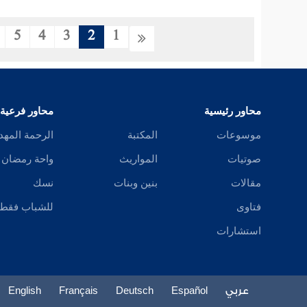
5
4
3
2
1
محاور رئيسية
محاور فرعية
موسوعات
المكتبة
الرحمة المهد
صوتيات
المواريث
واحة رمضان
مقالات
بنين وبنات
نسك
فتاوى
للشباب فقط
استشارات
عربي
Español
Deutsch
Français
English