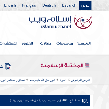
عربي
Español
Deutsch
Français
English
الرئيسية
موسوعات
مقالات
الفتوى
الاستشارات
المكتبة الإسلامية
كتب
العرض الموضوعي
السيرة
النبي صلى الله عليه وسلم
فضائل وخصائص النبي صل
عدد النتائج : 401
في البحث عن (قسم الرسول صلى الله عليه وسلم بين الزوجات)