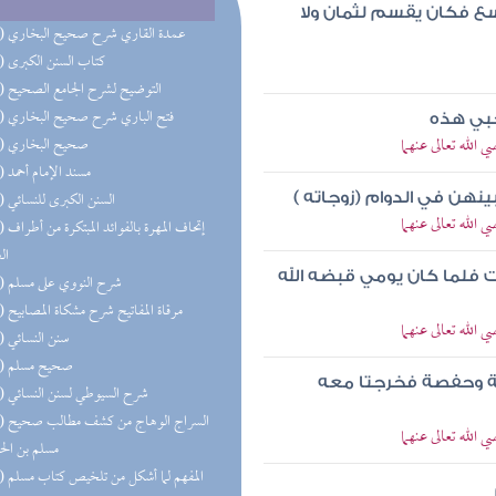
سع فكان يقسم لثمان ولا
(24) عمدة القاري شرح صحيح البخاري
(23) كتاب السنن الكبرى
(23) التوضيح لشرح الجامع الصحيح
(22) فتح الباري شرح صحيح البخاري
حبي هذه
لله تعالى عنهما
(20) صحيح البخاري
(17) مسند الإمام أحمد
(17) السنن الكبرى للنسائي
نهن في الدوام (زوجاته )
لله تعالى عنهما
(16) إتحاف 
ال
الت فلما كان يومي قبضه الله
(16) شرح النووي على مسلم
(15) مرقاة المفاتيح شرح مشكاة المصابيح
لله تعالى عنهما
(12) سنن النسائي
(12) صحيح مسلم
ئشة وحفصة فخرجتا معه
(12) شرح السيوطي لسنن النسائي
(11) السر
لله تعالى عنهما
مسلم بن ال
(11) المفهم لما أشكل من تلخيص كتاب مسلم