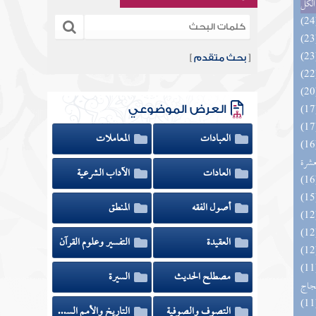
الكل
[
بحث متقدم
]
العرض الموضوعي
العبادات
المعاملات
المهرة بالفوائد المبتكرة من أطراف
عشرة
العادات
الآداب الشرعية
أصول الفقه
المنطق
العقيدة
التفسير وعلوم القرآن
اج الوهاج من كشف مطالب صحيح
مصطلح الحديث
السيرة
حجاج
التصوف والصوفية
التاريخ والأمم السابقة