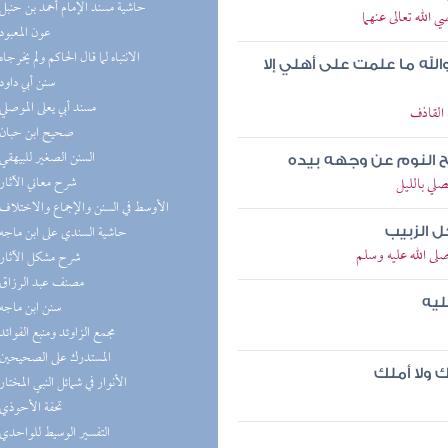
(8) حاشية مسند الإمام أحمد بن حنبل
لله تعالى عنهما
(8) عون المعبود
(8) الانتباه لما قال الحاكم ولم يخرجاه
لله ما علمت على أهلي إلا
(7) سنن أبي داود
(7) مسند أبي يعلى الموصلي
القاذف
(7) صحيح ابن حبان
(6) السنن الصغير للبيهقي
 النوم عن وجهه بيده
(6) شرح معاني الآثار
صلي بالليل
(6) الأوسط في السنن والإجماع والاختلاف
(5) حاشية السندي على ابن ماجه
 الزبيب
لى الله عليه وسلم
(5) شرح مشكل الآثار
(4) مصنف عبد الرزاق
ليه
(4) سنن ابن ماجه
(3) مجمع الزاوئد ومنبع الفوائد
(3) المستدرك على الصحيحين
 ولا أملك
(3) الأنوار في شمائل النبي المختار
(3) تحفة الأحوذي
(3) التفسير الوسيط للواحدي