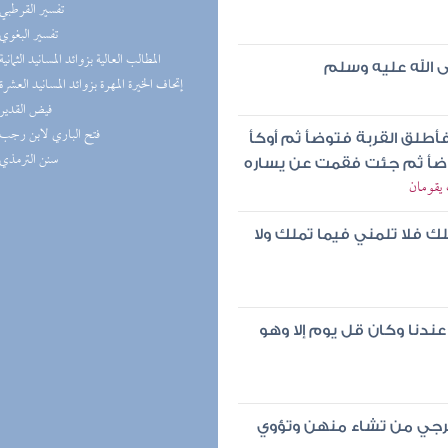
(3) تفسير القرطبي
(2) تفسير البغوي
(2) المطالب العالية بزوائد المسانيد الثمانية
 الله عليه وسلم
(2) إتحاف الخيرة المهرة بزوائد المسانيد العشرة
(2) فيض القدير
(2) فتح الباري لابن رجب
أطلق القربة فتوضأ ثم أوكأ
(2) سنن الترمذي
توضأ ثم جئت فقمت عن يساره
 يقومان
فلا تلمني فيما تملك ولا
دنا وكان قل يوم إلا وهو
ت ترجي من تشاء منهن وتؤوي