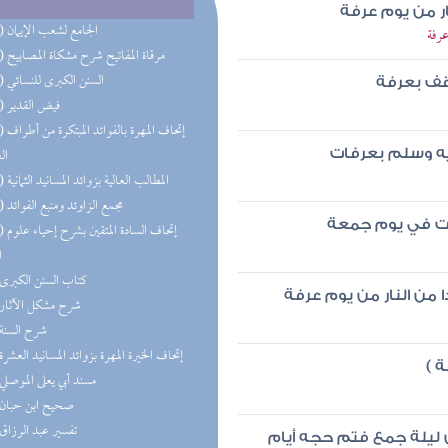
ار من يوم عرفة
(25) الجامع لشعب الإيمان
رفة
(16) مرقاة المفاتيح شرح مشكاة المصابيح
(15) السنن الكبرى للنسائي
اقف بعرفة
(14) فيض القدير
(14) إتحاف 
ال
يه وسلم بعرفات
(13) المطالب العالية بزوائد المسانيد الثمانية
(11) مجمع الزاوئد ومنبع الفوائد
ات في يوم جمعة
(10) إتحاف
ا
(9) كتاب السنن الكبرى
ا من النار من يوم عرفة
(9) شرح مشكل الآثار
(7) شرح السنة
(7) إتحاف الخيرة المهرة بزوائد المسانيد العشرة
 )
(7) مسند أبي يعلى الموصلي
(7) صحيح ابن حبان
(6) تفسير عبد الرزاق
 ليلة جمع فتم حجه أيام