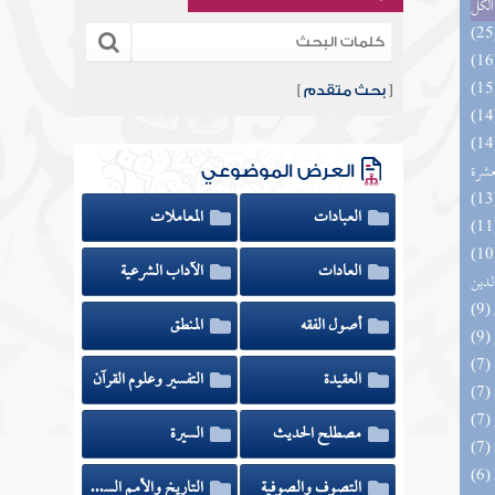
الكل
[
بحث متقدم
]
المهرة بالفوائد المبتكرة من أطراف
عشرة
العرض الموضوعي
العبادات
المعاملات
 السادة المتقين بشرح إحياء علوم
العادات
الآداب الشرعية
لدين
أصول الفقه
المنطق
العقيدة
التفسير وعلوم القرآن
مصطلح الحديث
السيرة
التصوف والصوفية
التاريخ والأمم السابقة