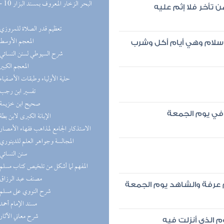
 تأخر فلا إثم عليه
(6) تعظيم قدر الصلاة للمروزي
(5) المعجم الأوسط
لإسلام وهي أيام أكل وشرب
(5) شرح السيوطي لسنن النسائي
(5) المعجم الكبير
(5) حلية الأولياء وطبقات الأصفياء
(5) تفسير ابن رجب
(5) صحيح ابن خزيمة
ة في يوم الجمعة
(5) الإبانة الكبرى لابن بطة
(5) الاستذكار الجامع لمذاهب فقهاء الأمصار
(5) المجالسة وجواهر العلم للدينوري
(5) سنن النسائي
(4) المفهم لما أشكل من تلخيص كتاب مسلم
(4) مصنف عبد الرزاق
م عرفة والشاهد يوم الجمعة
(4) شرح النووي على مسلم
(4) مسند الإمام أحمد
(4) شرح معاني الآثار
 الذي أنزلت فيه