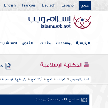
عربي
Español
Deutsch
Français
English
الرئيسية
موسوعات
مقالات
الفتوى
الاستشارات
المكتبة الإسلامية
كتب
العرض الموضوعي
العبادات
الحج
أركان الحج
ركن الحج الوقوف بعرفة
عدد النتائج : 419
في البحث عن (فضل يوم عرفة)